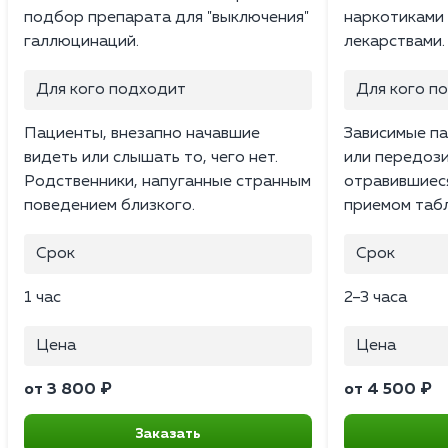
подбор препарата для "выключения"
наркотиками
галлюцинаций.
лекарствами.
Для кого подходит
Для кого п
Пациенты, внезапно начавшие
Зависимые па
видеть или слышать то, чего нет.
или передоз
Родственники, напуганные странным
отравившиес
поведением близкого.
приемом табл
Срок
Срок
1 час
2–3 часа
Цена
Цена
от 3 800 ₽
от 4 500 ₽
Заказать