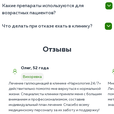
Вся медицинская документация частной клиники
Какие препараты используются для
строго конфиденциальна. Мы не ставим пациентов
возрастных пациентов?
на государственный учет в ПНД и не передаем
сведения работодателям.
Врачи назначают мягкие атипичные нейролептики и
Что делать при отказе ехать в клинику?
сосудистые препараты последнего поколения. Они
не вызывают экстрапирамидных расстройств и
Оформите вызов мотивационной бригады в
абсолютно безопасны для сердца.
Вихоревке. Психиатры используют законные
алгоритмы клинической интервенции для снятия
Отзывы
агрессии и получения добровольного согласия
пациента.
Олег, 52 года
Вихоревка
Лечение галлюцинаций в клинике «Наркология 24/7»
Мне
действительно помогло мне вернуться к нормальной
Леч
жизни. Специалисты клиники приняли меня с большим
пом
вниманием и профессионализмом, составив
мет
индивидуальный план лечения. Спасибо всему
зна
медицинскому персоналу за их заботу и поддержку!