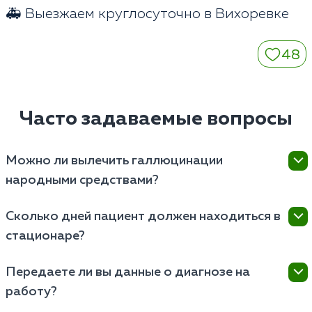
🚑 Выезжаем круглосуточно в Вихоревке
48
Часто задаваемые вопросы
Можно ли вылечить галлюцинации
народными средствами?
Нет. Ложные образы возникают из-за тяжелого
Сколько дней пациент должен находиться в
сбоя в биохимии мозга. Самолечение приводит к
стационаре?
потере времени и необратимым органическим
повреждениям центральной нервной системы.
Снятие острого психоза занимает от 3 до 7 дней.
Передаете ли вы данные о диагнозе на
Полный курс нормализации метаболизма головного
работу?
мозга требует пребывания в закрытой клинике в
Вихоревке от 14 до 21 дня.