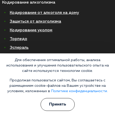
Кодирование алкоголизма
Кодирование от алкоголя на дому
Зашиться от алкоголизма
Кодирование уколом
Торпедо
Эспераль
Вивитрол
Для обеспечения оптимальной работы, анализа
Кодирование двойной блок
использования и улучшения пользовательского опыта на
сайте используются технологии cookie.
Вывод из запоя в стационаре
Продолжая пользоваться сайтом, Вы соглашаетесь с
Нарколог на дом
размещением cookie-файлов на Вашем устройстве на
условиях, изложенных в
Политике конфиденциальности.
Капельница от запоя на дому
Капельница от запоя в стационаре
Принять
Капельница от похмелья