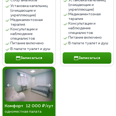
Сбор анализов
Установка капельниц
(очищающие и
Установка капельниц
укрепляющие)
(очищающие и
Медикаментозная
укрепляющие)
терапия
Медикаментозная
Консультации и
терапия
наблюдение
Консультации и
специалистов
наблюдение
Питание включено
специалистов
Питание включено
В палате туалет и душ
В палате туалет и душ
Записаться
Записаться
Комфорт
12 000 ₽/сут
одноместная палата