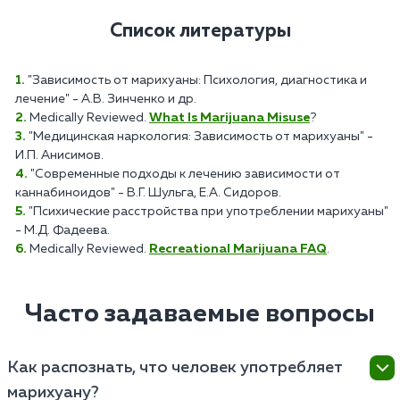
Список литературы
"Зависимость от марихуаны: Психология, диагностика и
лечение" - А.В. Зинченко и др.
Medically Reviewed.
What Is Marijuana Misuse
?
"Медицинская наркология: Зависимость от марихуаны" -
И.П. Анисимов.
"Современные подходы к лечению зависимости от
каннабиноидов" - В.Г. Шульга, Е.А. Сидоров.
"Психические расстройства при употреблении марихуаны"
- М.Д. Фадеева.
Medically Reviewed.
Recreational Marijuana FAQ
.
Часто задаваемые вопросы
Как распознать, что человек употребляет
марихуану?