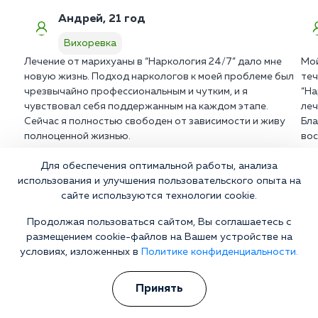
Андрей, 21 год
Вихоревка
Лечение от марихуаны в “Наркология 24/7” дало мне
Мой
новую жизнь. Подход наркологов к моей проблеме был
теч
чрезвычайно профессиональным и чутким, и я
“На
чувствовал себя поддержанным на каждом этапе.
леч
Сейчас я полностью свободен от зависимости и живу
Бла
полноценной жизнью.
вос
Для обеспечения оптимальной работы, анализа
использования и улучшения пользовательского опыта на
сайте используются технологии cookie.
Больной не хочет лечиться?
Продолжая пользоваться сайтом, Вы соглашаетесь с
Берем все на себя! Убеждаем на лечение без физического и
размещением cookie-файлов на Вашем устройстве на
морального давления
условиях, изложенных в
Политике конфиденциальности.
Телефон
WhatsApp
Принять