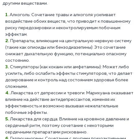
другими веществами.
Алкоголь: Сочетание травы и алкоголя усиливает
воздействие обоих веществ, что приводит к повышенному
риску передозировки и неконтролируемым побочным
эффектам.
Препараты, влияющие на центральную нервную систему
(такие как опиоиды или бензодиазепины): Это сочетание
снижает дыхательную функцию, потенциально опасному
состоянию.
Стимуляторы (как кокаин или амфетамины): Может либо
усилить, либо ослабить эффекты стимуляторов, что делает
дозирование и контроль над состоянием здоровья более
сложными.
Лекарства от депрессии и тревоги: Марихуана оказывает
влияние на действие антидепрессантов, изменяя их
эффективность и возможно вызывая нежелательные
побочные эффекты.
Лекарства для сердца: Влияние на кровяное давление и
сердечный ритм, поэтому сочетание с некоторыми
сердечными препаратами рискованно.
Галлюциногены: Сочетание с другими психоактивными