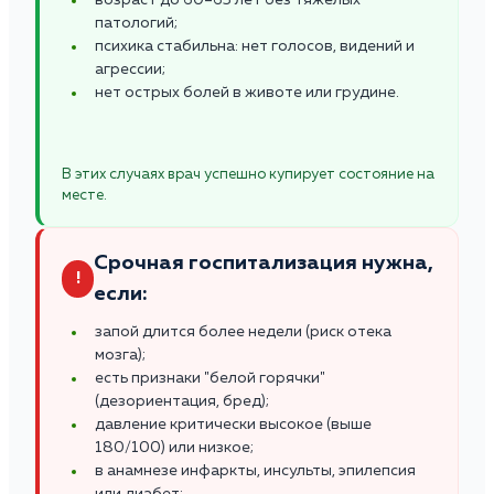
патологий;
психика стабильна: нет голосов, видений и
агрессии;
нет острых болей в животе или грудине.
В этих случаях врач успешно купирует состояние на
месте.
Срочная госпитализация нужна,
!
если:
запой длится более недели (риск отека
мозга);
есть признаки "белой горячки"
(дезориентация, бред);
давление критически высокое (выше
180/100) или низкое;
в анамнезе инфаркты, инсульты, эпилепсия
или диабет;