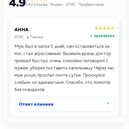
4.9
142 отзыва · Яндекс · 2ГИС · ПроДокторов
★★★★★
АННА
✓ проверено
2ГИС · в Томске
Я
Муж был в запое 5 дней, сам остановиться не
С
мог, стал агрессивным. Вызвали врача, доктор
приехал быстро, очень спокойно поговорил с
П
мужем, убедил поставить капельницу. Через час
муж уснул, проспал почти сутки. Проснулся
д
слабым, но адекватным. Спасибо, что помогли
—
без скандалов.
в
Ответ клиники
˄