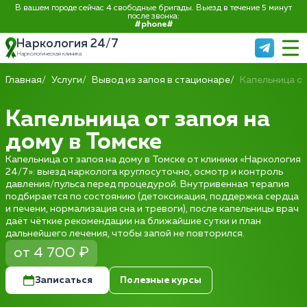
В вашем городе сейчас 4 свободные бригады. Выезд в течение 5 минут
после звонка:
#phone#
Наркология 24/7
Наркологическая клиника
Главная
Услуги
Вывод из запоя в стационаре
Капельница от
Капельница от запоя на
дому в Томске
Капельница от запоя на дому в Томске от клиники «Наркология
24/7»: выезд нарколога круглосуточно, осмотр и контроль
давления/пульса перед процедурой. Внутривенная терапия
подбирается по состоянию (детоксикация, поддержка сердца
и печени, нормализация сна и тревоги), после капельницы врач
даёт чёткие рекомендации на ближайшие сутки и план
дальнейшего лечения, чтобы запой не повторился.
от 4 700 ₽
Записаться
Полезные курсы