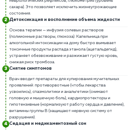
неврологических рефлексов, глюкометрия (уровень
сахара). Это позволяет исключить жизнеугрожающие
состояния.
Детоксикация и восполнение объема жидкости
Основа терапии — инфузия солевых растворов
(полиионные растворы, глюкоза). Капельница при
алкогольной интоксикации на дому быстро вымывает
токсичные продукты распада этанола (ацетальдегид),
устраняет обезвоживание и разжижает густую кровь,
снижая риск тромбоза.
Снятие симптомов
Врач вводит препараты для купирования мучительных
проявлений: противорвотные (чтобы лекарства
усвоились), спазмолитики и анальгетики (снимают
головную и мышечную боль), кардиопротекторы и
гипотензивные (нормализуют работу сердца и давление),
витамины группы В (защищают нервную систему от
разрушения).
Седация и медикаментозный сон