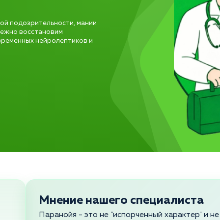
й
ой подозрительности, мании
режно восстановим
временных нейролептиков и
Мнение нашего специалиста
Паранойя - это не "испорченный характер" и н