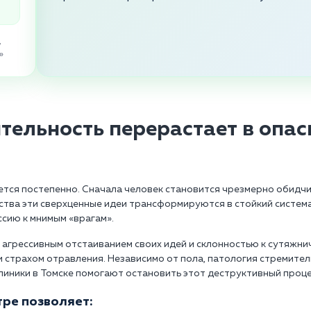
,
»
тельность перерастает в опас
ся постепенно. Сначала человек становится чрезмерно обидчив
ьства эти сверхценные идеи трансформируются в стойкий систем
ссию к мнимым «врагам».
агрессивным отстаиванием своих идей и склонностью к сутяжнич
и страхом отравления. Независимо от пола, патология стремите
линики в Томске помогают остановить этот деструктивный проце
ре позволяет: