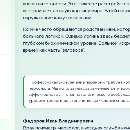
впечатлительности. Это тяжелое расстройство
выстраивает ложную картину мира. В ней паци
окружающие кажутся врагами.
Ко мне часто обращаются родственники, кото
больного логикой. Однако логика здесь бессил
глубоком биохимическом уровне. Больной искре
врачей как часть "заговора".
Профессиональное лечение паранойи требует кол
персонала. Мы используем современные антипсих
эффективно гасят очаг патологического возбужден
уровень тревоги до степени, когда человек снова
Федоров Иван Владимирович
Врач психиатр-нарколог, выездная служба кли