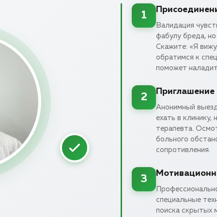
Присоединени
1
Валидация чувст
фабулу бреда, но
Скажите: «Я вижу
обратимся к спец
поможет наладит
Приглашение 
2
Анонимный выезд
ехать в клинику,
терапевта. Осмо
больного обстано
сопротивления.
Мотивационн
3
Профессионально
специальные тех
поиска скрытых 