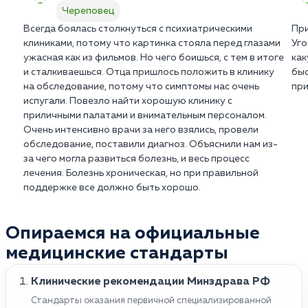
Череповец
Всегда боялась столкнуться с психиатрическими
При
клиниками, потому что картинка стояла перед глазами
Уго
ужасная как из фильмов. Но чего боишься, с тем в итоге
как
и сталкиваешься. Отца пришлось положить в клинику
быс
на обследование, потому что симптомы нас очень
при
испугали. Повезло найти хорошую клинику с
приличными палатами и внимательным персоналом.
Очень интенсивно врачи за него взялись, провели
обследование, поставили диагноз. Объяснили нам из-
за чего могла развиться болезнь, и весь процесс
лечения. Болезнь хроническая, но при правильной
поддержке все должно быть хорошо.
Опираемся на официальные
медицинские стандарты
Клинические рекомендации Минздрава РФ
Стандарты оказания первичной специализированной