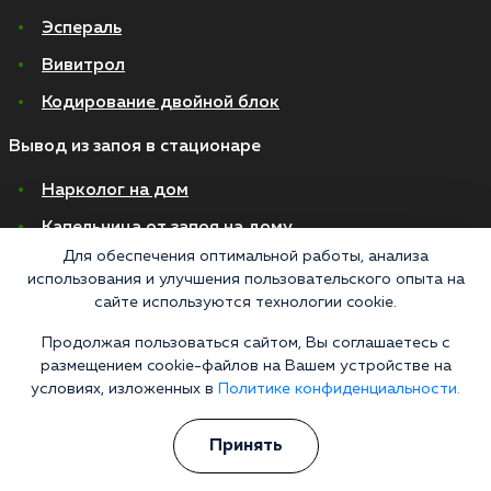
Эспераль
Вивитрол
Кодирование двойной блок
Вывод из запоя в стационаре
Нарколог на дом
Капельница от запоя на дому
Для обеспечения оптимальной работы, анализа
Капельница от запоя в стационаре
использования и улучшения пользовательского опыта на
Капельница от похмелья
сайте используются технологии cookie.
Детоксикация
Продолжая пользоваться сайтом, Вы соглашаетесь с
размещением cookie-файлов на Вашем устройстве на
Экстренное вытрезвление
условиях, изложенных в
Политике конфиденциальности.
Лечение алкоголизма в стационаре
Принять
На дому