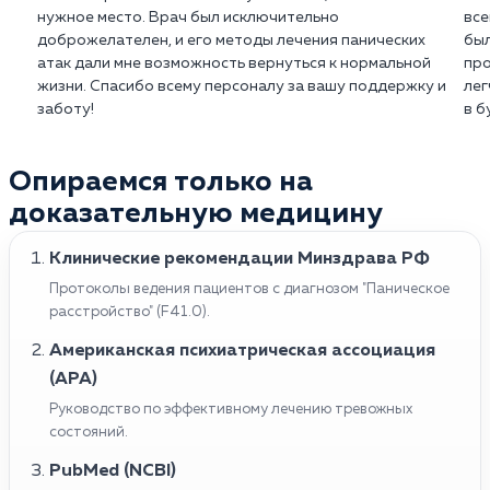
(Xanax XR) или клоназепам (Klonopin).
нужное место. Врач был исключительно
все
доброжелателен, и его методы лечения панических
был
Важно помнить, что лечение панических атак
атак дали мне возможность вернуться к нормальной
про
должно быть назначено и контролироваться
жизни. Спасибо всему персоналу за вашу поддержку и
лег
врачом.
заботу!
в б
Опираемся только на
доказательную медицину
Клинические рекомендации Минздрава РФ
Протоколы ведения пациентов с диагнозом "Паническое
расстройство" (F41.0).
Американская психиатрическая ассоциация
(APA)
Руководство по эффективному лечению тревожных
состояний.
PubMed (NCBI)