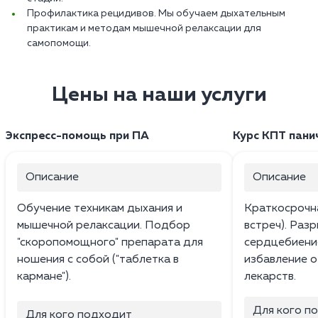
Профилактика рецидивов. Мы обучаем дыхательным
практикам и методам мышечной релаксации для
самопомощи.
Цены на наши услуги
Экспресс-помощь при ПА
Курс КПТ пани
Описание
Описание
Обучение техникам дыхания и
Краткосрочна
мышечной релаксации. Подбор
встреч). Раз
"скоропомощного" препарата для
сердцебиение
ношения с собой ("таблетка в
избавление о
кармане").
лекарств.
Для кого п
Для кого подходит