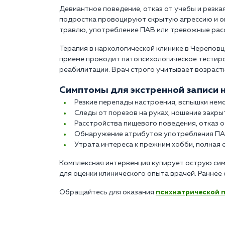
Девиантное поведение, отказ от учебы и резк
подростка провоцируют скрытую агрессию и оп
травлю, употребление ПАВ или тревожные рас
Терапия в наркологической клинике в Череповц
приеме проводит патопсихологическое тестир
реабилитации. Врач строго учитывает возраст
Симптомы для экстренной записи н
Резкие перепады настроения, вспышки нем
Следы от порезов на руках, ношение закры
Расстройства пищевого поведения, отказ о
Обнаружение атрибутов употребления ПАВ,
Утрата интереса к прежним хобби, полная 
Комплексная интервенция купирует острую сим
для оценки клинического опыта врачей. Ранне
Обращайтесь для оказания
психиатрической 