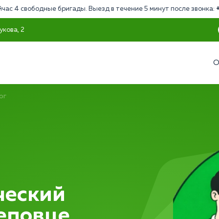
йчас 4 свободные бригады. Выезд в течение 5 минут после звонка:
укова, 2
О
ог
ческий
реповце