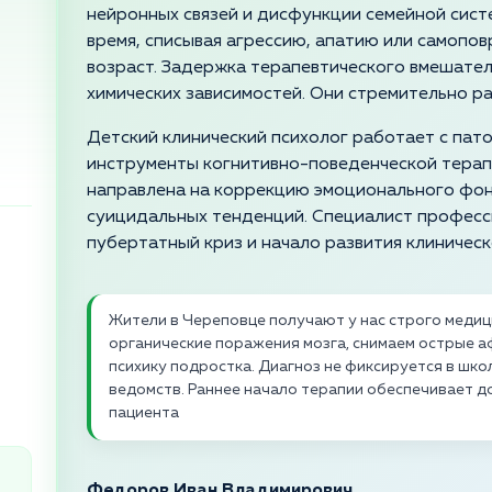
нейронных связей и дисфункции семейной сист
время, списывая агрессию, апатию или самопо
возраст. Задержка терапевтического вмешате
химических зависимостей. Они стремительно р
Детский клинический психолог работает с пат
инструменты когнитивно-поведенческой терапи
направлена на коррекцию эмоционального фон
суицидальных тенденций. Специалист профес
пубертатный криз и начало развития клиничес
Жители в Череповце получают у нас строго меди
органические поражения мозга, снимаем острые 
психику подростка. Диагноз не фиксируется в шко
ведомств. Раннее начало терапии обеспечивает 
пациента
Федоров Иван Владимирович