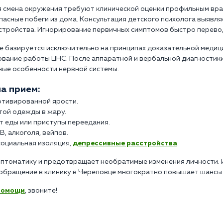
ая смена окружения требуют клинической оценки профильным вр
асные побеги из дома. Консультация детского психолога выявля
стройства. Игнорирование первичных симптомов быстро перево
е базируется исключительно на принципах доказательной медици
ование работы ЦНС. После аппаратной и вербальной диагностик
ные особенности нервной системы.
а прием:
отивированной ярости.
той одежды в жару.
т еды или приступы переедания.
 алкоголя, вейпов.
социальная изоляция,
депрессивные расстройства
.
птоматику и предотвращает необратимые изменения личности. И
е обращение в клинику в Череповце многократно повышает шанс
помощи
, звоните!