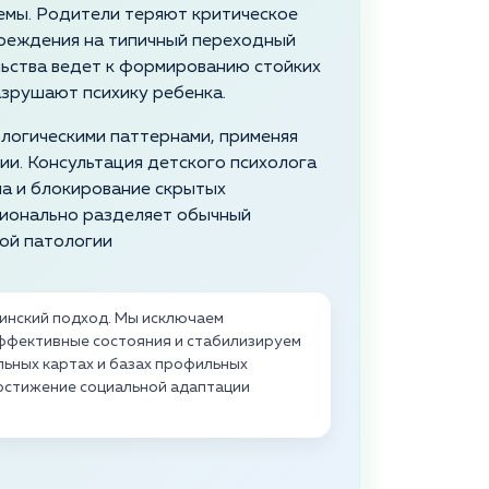
емы. Родители теряют критическое
вреждения на типичный переходный
льства ведет к формированию стойких
азрушают психику ребенка.
ологическими паттернами, применяя
и. Консультация детского психолога
а и блокирование скрытых
сионально разделяет обычный
кой патологии
цинский подход. Мы исключаем
аффективные состояния и стабилизируем
льных картах и базах профильных
достижение социальной адаптации