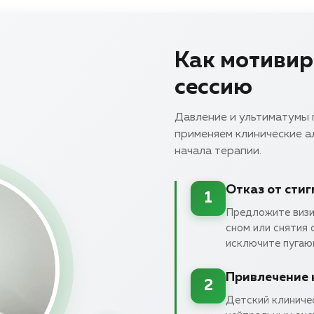
Как мотивир
сессию
Давление и ультиматумы
применяем клинические 
начала терапии.
Отказ от сти
1
Предложите визи
сном или снятия
исключите пугающ
Привлечение 
2
Детский клиниче