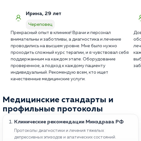
Терапия всегда требует дисциплинированного
подхода со стороны пациента.
Ирина, 29 лет
Череповец
Прекрасный опыт в клинике! Врачи и персонал
Дов
внимательны и заботливы, а диагностика и лечение
обо
проводились на высшем уровне. Мне было нужно
леч
проходить сложный курс терапии, и я чувствовал себя
каж
поддержанным на каждом этапе. Оборудование
выб
проверенное, а подход к каждому пациенту
заб
индивидуальный. Рекомендую всем, кто ищет
качественные медицинские услуги.
Медицинские стандарты и
профильные протоколы
Клинические рекомендации Минздрава РФ
Протоколы диагностики и лечения тяжелых
депрессивных эпизодов и апатических состояний.