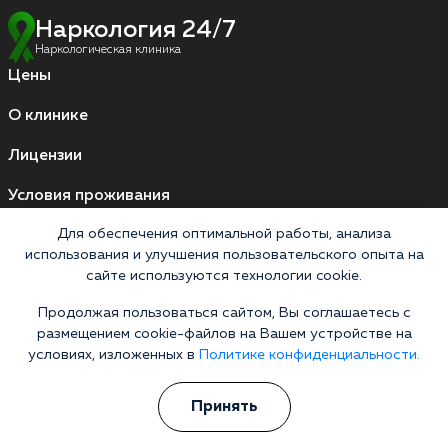
Наркология 24/7
Наркологическая клиника
Цены
О клинике
Лицензии
Условия проживания
Работаем по стандартам
Для обеспечения оптимальной работы, анализа
использования и улучшения пользовательского опыта на
сайте используются технологии cookie.
Версия для слабовидящих
Продолжая пользоваться сайтом, Вы соглашаетесь с
Мы принимаем к оплате
размещением cookie-файлов на Вашем устройстве на
условиях, изложенных в
Политике конфиденциальности.
Карты МИР
Наличные
Принять