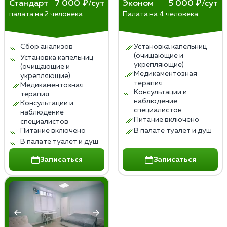
Стандарт
7 000 ₽/сут
Эконом
5 000 ₽/сут
палата на 2 человека
Палата на 4 человека
Сбор анализов
Установка капельниц
(очищающие и
Установка капельниц
укрепляющие)
(очищающие и
Медикаментозная
укрепляющие)
терапия
Медикаментозная
Консультации и
терапия
наблюдение
Консультации и
специалистов
наблюдение
Питание включено
специалистов
Питание включено
В палате туалет и душ
В палате туалет и душ
Записаться
Записаться