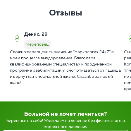
Отзывы
Денис, 29
Череповец
Сложно переоценить значение “Наркология 24/7” в
Сын
моем процессе выздоровления. Благодаря
реш
квалифицированным специалистам и продуманной
Ког
программе реабилитации, я смог отказаться от гашиша
тян
и вернуться к нормальной жизни. Спасибо за новый
но 
шанс!
пом
вра
Больной не хочет лечиться?
Берем все на себя! Убеждаем на лечение без физического и
морального давления