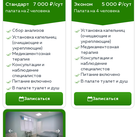
наркозависимость.
снижению способности к адекватному общению и
Стандарт
7 000 ₽/сут
Эконом
5 000 ₽/сут
Хотя считается, что наркомания, как алкоголизм, —
адаптации в обществе.
палата на 2 человека
Палата на 4 человека
Мы предлагаем услугу интервенции — нарколог и
хроническая болезнь, можно выйти в пожизненную
психиатр объяснят больному необходимость
ремиссию.
лечения. Они провели десяток таких разговоров и
Сбор анализов
Установка капельниц
знают, как убедить человека.
(очищающие и
Установка капельниц
укрепляющие)
(очищающие и
Медикаментозная
укрепляющие)
терапия
Медикаментозная
Консультации и
терапия
наблюдение
Консультации и
специалистов
наблюдение
Питание включено
специалистов
Питание включено
В палате туалет и душ
В палате туалет и душ
Записаться
Записаться