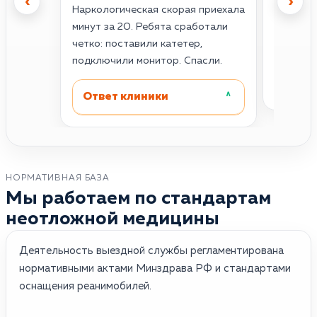
‹
›
Наркологическая скорая приехала
инфаркт
минут за 20. Ребята сработали
жуткая.
четко: поставили катетер,
Проснул
подключили монитор. Спасли.
Отве
Ответ клиники
˄
НОРМАТИВНАЯ БАЗА
Мы работаем по стандартам
неотложной медицины
Деятельность выездной службы регламентирована
нормативными актами Минздрава РФ и стандартами
оснащения реанимобилей.