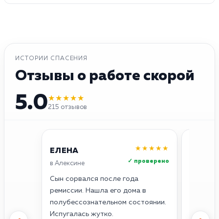
ИСТОРИИ СПАСЕНИЯ
Отзывы о работе скорой
5.0
★★★★★
215 отзывов
★★★★★
ЕЛЕНА
ОЛЕГ
✓ проверено
в Алексине
в Алекси
Сын сорвался после года
Думал, с
ремиссии. Нашла его дома в
сердце 
полубессознательном состоянии.
— всё. 
Испугалась жутко.
кардиог