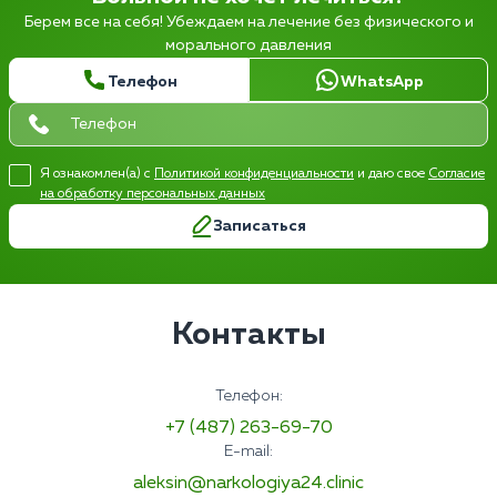
Берем все на себя! Убеждаем на лечение без физического и
морального давления
Телефон
WhatsApp
Я ознакомлен(а) с
Политикой конфиденциальности
и даю свое
Согласие
на обработку персональных данных
Записаться
Контакты
Телефон:
+7 (487) 263-69-70
E-mail:
aleksin@narkologiya24.clinic