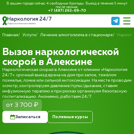
В вашем городе сейчас 4 свободные бригады. Выезд в течение 5 минут
после звонка:
+7 (487) 263-69-70
Наркология 24/7
Наркологическая клиника
Главная
Услуги
Лечение алкоголизма в стационаре
Нарколо
Вызов наркологической
скорой в Алексине
Наркологическая скорая в Алексине от клиники «Наркология
24/7»: срочный выезд врача на дом при запое, тяжёлом
похмелье, ломке или сильной интоксикации. На месте проводим
осмотр, контролируем давление/пульс/дыхание, ставим
инфузионную терапию и при рисках организуем безопасную
госпитализацию. Анонимно, работаем 24/7.
от 3 700 ₽
Записаться
Полезные курсы