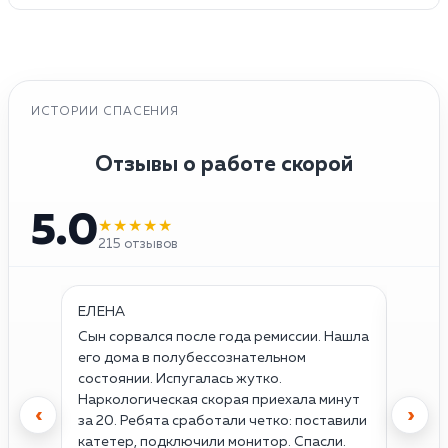
ИСТОРИИ СПАСЕНИЯ
Отзывы о работе скорой
5.0
★★★★★
215 отзывов
ЕЛЕНА
ОЛЕГ
Сын сорвался после года ремиссии. Нашла
Думал,
его дома в полубессознательном
прихва
состоянии. Испугалась жутко.
первы
Наркологическая скорая приехала минут
успоко
‹
›
за 20. Ребята сработали четко: поставили
тахик
катетер, подключили монитор. Спасли.
Просн