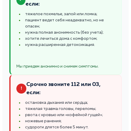
если:
тяжелое похмелье, запой или ломка;
пациент ведет себя неадекватно, но не
опасен;
нужна полная анонимность (без учета);
хотите лечиться дома с комфортом;
нужна расширенная детоксикация.
Мы приедем анонимно и снимем симптомы.
Срочно звоните 112 или 03,
!
если:
остановка дыхания или сердца;
тяжелая травма головы, переломы;
рвота с кровью или «кофейной гущей»;
ножевые ранения;
судороги длятся более 5 минут.