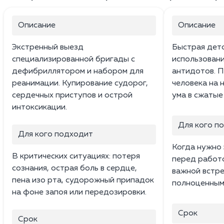
Описание
Описание
Экстренный выезд
Быстрая дето
специализированной бригады с
использовани
дефибриллятором и набором для
антидотов. П
реанимации. Купирование судорог,
человека на 
сердечных приступов и острой
ума в сжатые
интоксикации.
Для кого п
Для кого подходит
Когда нужно 
В критических ситуациях: потеря
перед работо
сознания, острая боль в сердце,
важной встре
пена изо рта, судорожный припадок
полноценным 
на фоне запоя или передозировки.
Срок
Срок