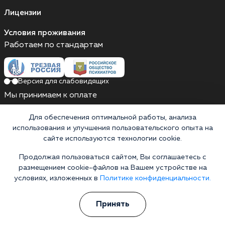
Лицензии
Условия проживания
Работаем по стандартам
Версия для слабовидящих
Мы принимаем к оплате
Карты МИР
Наличные
Для обеспечения оптимальной работы, анализа
использования и улучшения пользовательского опыта на
сайте используются технологии cookie.
Продолжая пользоваться сайтом, Вы соглашаетесь с
Выездные бригады работают круглосуточно
размещением cookie-файлов на Вашем устройстве на
Россия, Тульская область, Алексин, улица Героев
условиях, изложенных в
Политике конфиденциальности.
Алексинцев, 13А
Выездные бригады работают круглосуточно
Принять
Горячая линия 24/7