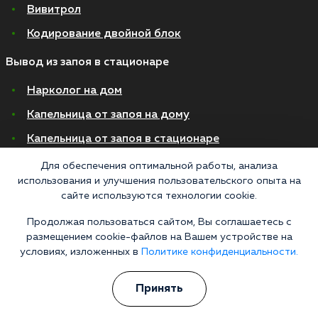
Вивитрол
Кодирование двойной блок
Вывод из запоя в стационаре
Нарколог на дом
Капельница от запоя на дому
Капельница от запоя в стационаре
Капельница от похмелья
Для обеспечения оптимальной работы, анализа
использования и улучшения пользовательского опыта на
Детоксикация
сайте используются технологии cookie.
Экстренное вытрезвление
Продолжая пользоваться сайтом, Вы соглашаетесь с
размещением cookie-файлов на Вашем устройстве на
Лечение алкоголизма в стационаре
условиях, изложенных в
Политике конфиденциальности.
На дому
Принять
В стационаре
Амбулаторно