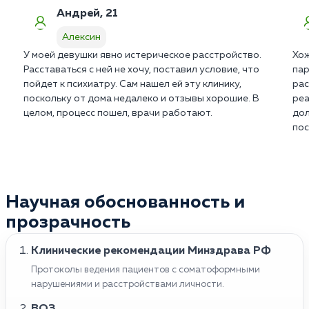
Андрей, 21
Алексин
У моей девушки явно истерическое расстройство.
Хож
Расставаться с ней не хочу, поставил условие, что
пар
пойдет к психиатру. Сам нашел ей эту клинику,
рас
поскольку от дома недалеко и отзывы хорошие. В
реа
целом, процесс пошел, врачи работают.
дол
пос
Научная обоснованность и
прозрачность
Клинические рекомендации Минздрава РФ
Протоколы ведения пациентов с соматоформными
нарушениями и расстройствами личности.
ВОЗ