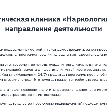
гическая клиника «Наркология
направления деятельности
ем поддержку при острой интоксикации, выводим из запоя, пров
идуальная программа терапии, направленная на восстановлени
еняются современные методы очищения организма, медикаментоз
с мотивацией пациента для достижения устойчивого результата.
а. Клиника «Наркология 24/7» предлагает программы постлечеб
руппы взаимопомощи. Это помогает пациентам избежать рецидив
колога на дом позволяет получить профессиональное лечение в 
я или острые состояния интоксикации.
 получаете качественное лечение, индивидуальный подход и пол