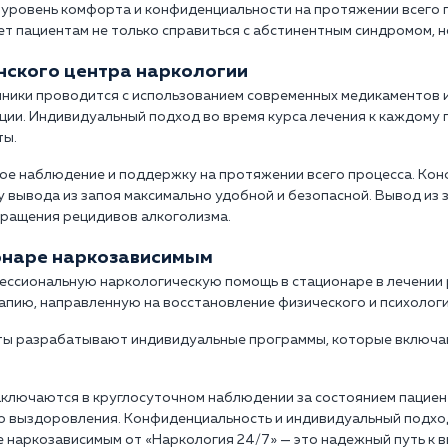
 уровень комфорта и конфиденциальности на протяжении всего 
ет пациентам не только справиться с абстинентным синдромом, 
инского центра наркологии
иники проводится с использованием современных медикаментов 
ции. Индивидуальный подход во время курса лечения к каждому 
ты.
ое наблюдение и поддержку на протяжении всего процесса. Ко
 вывода из запоя максимально удобной и безопасной. Вывод из з
вращения рецидивов алкоголизма.
онаре наркозависимым
ессиональную наркологическую помощь в стационаре в лечении
пию, направленную на восстановление физического и психологи
ты разрабатывают индивидуальные программы, которые включа
аключаются в круглосуточном наблюдении за состоянием пацие
го выздоровления. Конфиденциальность и индивидуальный подх
е наркозависимым от «Наркология 24/7» — это надежный путь к