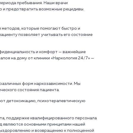
периода пребывания. Наши врачи
но и предотвратить возможные рецидивы.
и методов, которые помогают быстро и
пациенту позволяет учитывать его состояние
нфиденциальность и комфорт — важнейшие
апоя на дому от клиники «Наркология 24/7» —
 различных форм наркозависимости. Мы
ческого состояния пациента.
ют детоксикацию, психотерапевтическую
нта, поддержке квалифицированного персонала
од являются основными принципами нашей
 выздоровлению и возвращению к полноценной