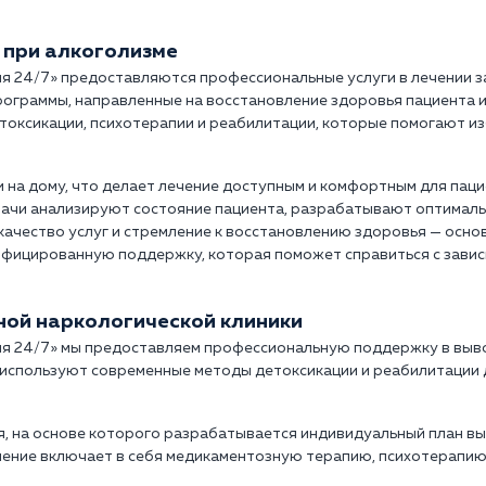
 при алкоголизме
ия 24/7» предоставляются профессиональные услуги в лечении з
рограммы, направленные на восстановление здоровья пациента 
оксикации, психотерапии и реабилитации, которые помогают из
и на дому, что делает лечение доступным и комфортным для пац
ачи анализируют состояние пациента, разрабатывают оптималь
 качество услуг и стремление к восстановлению здоровья — осн
ифицированную поддержку, которая поможет справиться с завис
тной наркологической клиники
я 24/7» мы предоставляем профессиональную поддержку в выводе
используют современные методы детоксикации и реабилитации 
, на основе которого разрабатывается индивидуальный план вы
чение включает в себя медикаментозную терапию, психотерапию