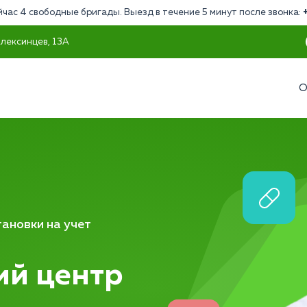
йчас 4 свободные бригады. Выезд в течение 5 минут после звонка:
Алексинцев, 13А
О
ановки на учет
ий центр