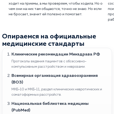
ходит на приемы, а мы проверяем, чтобы ходила. Но о
сос
чем они на них там общаются, точно не знаю. Но если
пси
не бросает, значит ей полезно и помогает.
про
раб
Опираемся на официальные
медицинские стандарты
Клинические рекомендации Минздрава РФ
Протоколы ведения пациентов с обсессивно-
компульсивным расстройством и неврозами.
Всемирная организация здравоохранения
(ВОЗ)
МКБ-10 и МКБ-11, раздел клинических невротических и
соматоформных расстройств.
Национальная библиотека медицины
(PubMed)