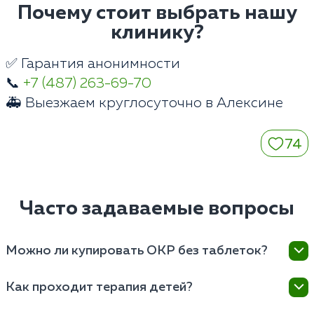
Почему стоит выбрать нашу
клинику?
✅ Гарантия анонимности
📞
+7 (487) 263-69-70
🚑 Выезжаем круглосуточно в Алексине
74
Часто задаваемые вопросы
Можно ли купировать ОКР без таблеток?
При выраженных физиологических изменениях
Как проходит терапия детей?
нейромедиаторного обмена мозга изолированная
психотерапия малоэффективна. Таблетки снижают
Детские психиатры клиники в Алексине используют