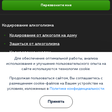
Перезвоните мне
Кодирование алкоголизма
Кодирование от алкоголя на дому
Зашиться от алкоголизма
Кодирование уколом
Для обеспечения оптимальной работы, анализа
Торпедо
использования и улучшения пользовательского опыта на
сайте используются технологии cookie.
Эспераль
Вивитрол
Продолжая пользоваться сайтом, Вы соглашаетесь с
размещением cookie-файлов на Вашем устройстве на
Кодирование двойной блок
условиях, изложенных в
Политике конфиденциальности.
Вывод из запоя в стационаре
Принять
Нарколог на дом