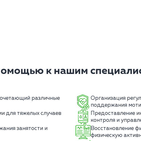
помощью к нашим специалис
сочетающий различные
Организация регул
поддержания моти
и для тяжелых случаев
Предоставление и
контроля и управл
жания занятости и
Восстановление фи
физическую активн