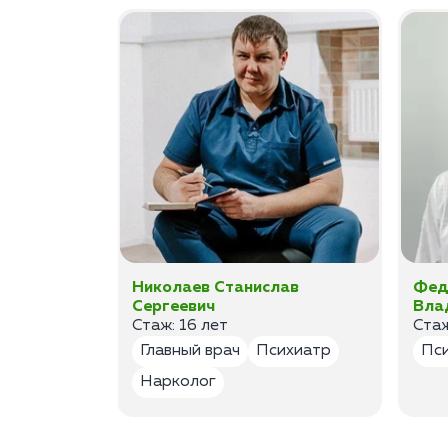
ан
Николаев Станислав
Фед
Сергеевич
Вла
Стаж: 16 лет
Стаж
лог
Главный врач
Психиатр
Пс
Нарколог