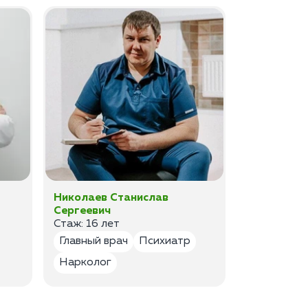
Николаев Станислав
Федоров 
Сергеевич
Владимир
Стаж: 16 лет
Стаж: 14 ле
Главный врач
Психиатр
Психиатр
Нарколог