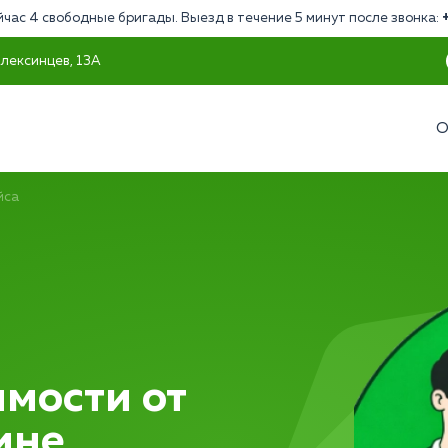
йчас 4 свободные бригады. Выезд в течение 5 минут после звонка:
Алексинцев, 13А
О
йса
мости от
ине