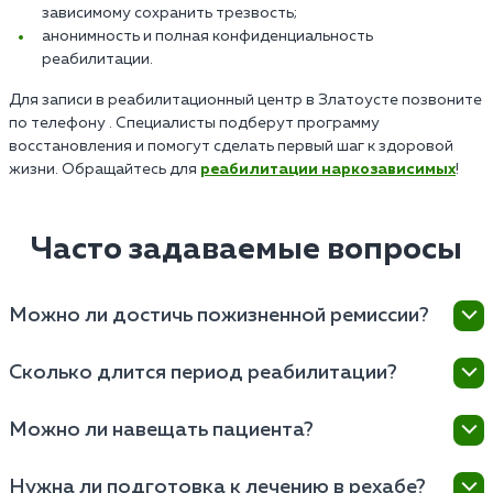
зависимому сохранить трезвость;
анонимность и полная конфиденциальность
реабилитации.
Для записи в реабилитационный центр в Златоусте позвоните
по телефону . Специалисты подберут программу
восстановления и помогут сделать первый шаг к здоровой
жизни. Обращайтесь для
реабилитации наркозависимых
!
Часто задаваемые вопросы
Можно ли достичь пожизненной ремиссии?
Возможность достичь ремиссии в центре зависит от
Сколько длится период реабилитации?
множества факторов, включая индивидуальные
особенности пациента, степень зависимости,
Основная программа может продлиться от
Можно ли навещать пациента?
мотивацию к выздоровлению и соблюдение
нескольких недель до нескольких месяцев, в
рекомендаций специалистов.
зависимости от степени зависимости, физического и
В «Наркология 24/7» предусмотрена возможность
Нужна ли подготовка к лечению в рехабе?
психологического состояния пациента. Иногда