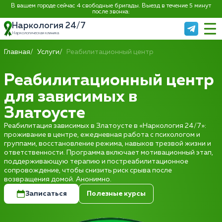
В вашем городе сейчас 4 свободные бригады. Выезд в течение 5 минут
после звонка:
Наркология 24/7
Наркологическая клиника
Главная
Услуги
Реабилитационный центр
Реабилитационный центр
для зависимых в
Златоусте
Реабилитация зависимых в Златоусте в «Наркология 24/7»:
проживание в центре, ежедневная работа с психологом и
группами, восстановление режима, навыков трезвой жизни и
ответственности. Программа включает мотивационный этап,
поддерживающую терапию и постреабилитационное
сопровождение, чтобы снизить риск срыва после
возвращения домой. Анонимно.
Записаться
Полезные курсы