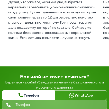
Думал, что уже все, жизнь на дне, выбраться
Сна
нереально. В реабилитационной клинике оказалось
цен
по-другому. Тут нет давления, а есть люди, которые
под
сами прошли через это. 12 шагов реально помогают,
в г
главное – делать по-честному. Групповая терапия
алк
дала поддержку, которой не хватало. Сейчас уже
без
полгода без веществ, возвращаюсь к нормальной
но 
жизни. Если есть шанс вылезти – лучше не тянуть.
люд
Больной не хочет лечиться?
Берем все на себя! Убеждаем на лечение без физического и
морального давления
Телефон
WhatsApp