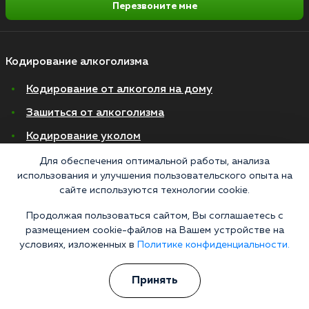
Перезвоните мне
Кодирование алкоголизма
Кодирование от алкоголя на дому
Зашиться от алкоголизма
Кодирование уколом
Торпедо
Для обеспечения оптимальной работы, анализа
использования и улучшения пользовательского опыта на
Эспераль
сайте используются технологии cookie.
Вивитрол
Продолжая пользоваться сайтом, Вы соглашаетесь с
Кодирование двойной блок
размещением cookie-файлов на Вашем устройстве на
условиях, изложенных в
Политике конфиденциальности.
Вывод из запоя в стационаре
Принять
Нарколог на дом
Капельница от запоя на дому