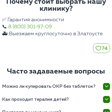
Почему стоит выбрать нашу
клинику?
✅ Гарантия анонимности
📞
8 (800) 301-97-09
🚑 Выезжаем круглосуточно в Златоусте
74
Часто задаваемые вопросы
Можно ли купировать ОКР без таблеток?
При выраженных физиологических изменениях
Как проходит терапия детей?
нейромедиаторного обмена мозга изолированная
психотерапия малоэффективна. Таблетки снижают
Детские психиатры клиники в Златоусте