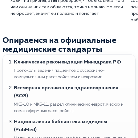
ходит на приемы, а мы проверяем, чтобы ходила. Но о
сос
чем они на них там общаются, точно не знаю. Но если
пси
не бросает, значит ей полезно и помогает.
про
раб
Опираемся на официальные
медицинские стандарты
Клинические рекомендации Минздрава РФ
Протоколы ведения пациентов с обсессивно-
компульсивным расстройством и неврозами.
Всемирная организация здравоохранения
(ВОЗ)
МКБ-10 и МКБ-11, раздел клинических невротических и
соматоформных расстройств.
Национальная библиотека медицины
(PubMed)