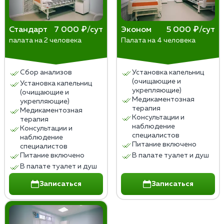
Стандарт
7 000 ₽/сут
Эконом
5 000 ₽/сут
палата на 2 человека
Палата на 4 человека
Сбор анализов
Установка капельниц
(очищающие и
Установка капельниц
укрепляющие)
(очищающие и
Медикаментозная
укрепляющие)
терапия
Медикаментозная
Консультации и
терапия
наблюдение
Консультации и
специалистов
наблюдение
Питание включено
специалистов
Питание включено
В палате туалет и душ
В палате туалет и душ
Записаться
Записаться