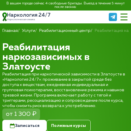
В вашем городе сейчас 4 свободные бригады. Выезд в течение 5 минут
после звонка:
Наркология 24/7
Наркологическая клиника
Главная
Услуги
Реабилитационный центр
Реабилитация на
Реабилитация
наркозависимых в
Златоусте
Реабилитация при наркотической зависимости в Златоусте в
«Наркология 24/7»: проживание в закрытой среде без
доступа к веществам, ежедневная индивидуальная и
групповая психотерапия, восстановление режима и навыков
трезвой жизни. Программа включает работу с тягой и
триггерами, ресоциализацию и сопровождение после курса,
чтобы снизить риск возврата к употреблению.
от 1 300 ₽
Записаться
Полезные курсы