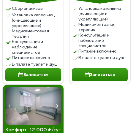
Сбор анализов
Установка капельниц
Чтобы избежать или минимизировать побочные
(очищающие и
Установка капельниц
эффекты, пациентам рекомендуется соблюдать
укрепляющие)
(очищающие и
здоровый образ жизни, заниматься физической
Медикаментозная
укрепляющие)
терапия
активностью, поддерживать социальные контакты,
Медикаментозная
Консультации и
терапия
обращаться к психотерапевту при необходимости,
наблюдение
Консультации и
избегать стрессовых ситуаций, которые могут
специалистов
наблюдение
Питание включено
спровоцировать срыв и повторный прием алкоголя.
специалистов
Питание включено
В палате туалет и душ
В палате туалет и душ
Записаться
Записаться
Комфорт
12 000 ₽/сут