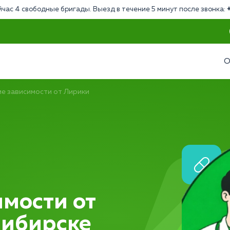
йчас 4 свободные бригады. Выезд в течение 5 минут после звонка:
О
е зависимости от Лирики
мости от
сибирске