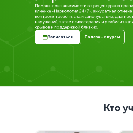
Помощь при зависимости от рецептурных препа
клинике «Наркология 24/7»: аккуратная отмена
контроль тревоги, сна и самочувствия, диагно
нарушений, затем психотерапия и реабилитаци
срывов и поддержкой близких.
Записаться
Полезные курсы
Кто у