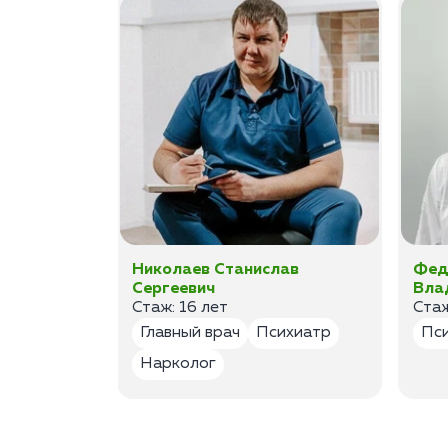
ан
Николаев Станислав
Фед
Сергеевич
Вла
Стаж: 16 лет
Стаж
лог
Главный врач
Психиатр
Пс
Нарколог