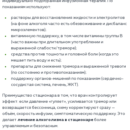
индивидуально подобранная инфузионная терапия. По
показаниям используют:
растворы для восстановления жидкости и электролитов
(на фоне алкоголя часто есть обезвоживание и дисбаланс
микроэлементов);
витаминную поддержку, в том числе витамины группы B
(часто важны при длительном употреблении и
выраженной слабости/треморе);
средства против тошноты и головной боли (когда это
мешает пить воду и есть);
препараты для снижения тремора и выраженной тревоги
(по состоянию и противопоказаниям);
поддержку органов-мишеней по показаниям (сердечно-
сосудистая система, печень, ЖКТ).
Преимущество стационара в том, что врач контролирует
эффект: если давление «гуляет», усиливается тремор или
возвращается бессонница, схему корректируют сразу —
объём, скорость инфузии, симптоматическую поддержку. Это
делает
лечение алкоголизма в стационаре
более
управляемым и безопасным.