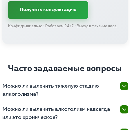
Получить консультацию
Конфиденциально • Работаем 24/7 • Выезд в течение часа
Часто задаваемые вопросы
Можно ли вылечить тяжелую стадию
алкоголизма?
Тяжелая стадия алкоголизма характеризуется
Можно ли вылечить алкоголизм навсегда
глубокой деградацией личности и органическими
или это хроническое?
поражениями мозга и других органов. Лечение
тяжелой стадии алкоголизма является сложным и
Алкоголизм официально признан хроническим