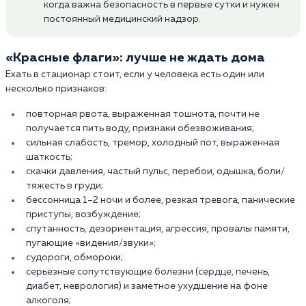
когда важна безопасность в первые сутки и нужен
постоянный медицинский надзор.
«Красные флаги»: лучше не ждать дома
Ехать в стационар стоит, если у человека есть один или
несколько признаков:
повторная рвота, выраженная тошнота, почти не
получается пить воду, признаки обезвоживания;
сильная слабость, тремор, холодный пот, выраженная
шаткость;
скачки давления, частый пульс, перебои, одышка, боли/
тяжесть в груди;
бессонница 1–2 ночи и более, резкая тревога, панические
приступы, возбуждение;
спутанность, дезориентация, агрессия, провалы памяти,
пугающие «видения/звуки»;
судороги, обмороки;
серьёзные сопутствующие болезни (сердце, печень,
диабет, неврология) и заметное ухудшение на фоне
алкоголя;