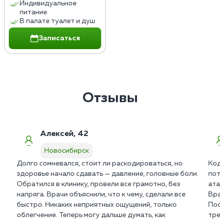
Индивидуальное
питание
В палате туалет и душ
Записаться
Отзывы
Алексей, 42
Новосибирск
Долго сомневался, стоит ли раскодироваться, но
Код
здоровье начало сдавать — давление, головные боли.
пот
Обратился в клинику, провели все грамотно, без
ата
напряга. Врачи объяснили, что к чему, сделали все
Вра
быстро. Никаких неприятных ощущений, только
Пос
облегчение. Теперь могу дальше думать, как
тре