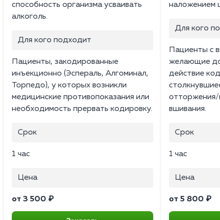
способность организма усваивать
наложением 
алкоголь.
Для кого п
Для кого подходит
Пациенты с в
Пациенты, закодированные
желающие до
инъекционно (Эспераль, Алгоминал,
действие код
Торпедо), у которых возникли
столкнувшиес
медицинские противопоказания или
отторжения/н
необходимость прервать кодировку.
вшивания.
Срок
Срок
1 час
1 час
Цена
Цена
от 3 500 ₽
от 5 800 ₽