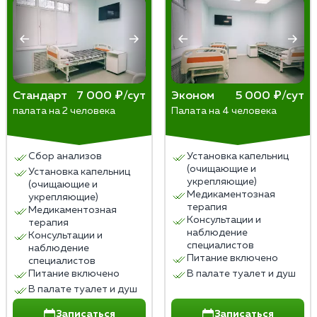
пациент должен дождаться, когда вещество
выйдет из организма естественным путем. Иногда,
впрочем, имплант изымают или назначают
диуретики, чтобы ускорить процесс. Пить сразу
после опасно — симптомы отравления хоть и будут
Стандарт
7 000 ₽/сут
Эконом
5 000 ₽/сут
слабее, но проявятся.
палата на 2 человека
Палата на 4 человека
В любом случае, даже после избавления от блока
стоит удержаться от спиртного, чтобы не ввергать
Сбор анализов
Установка капельниц
организм в стресс.
(очищающие и
Установка капельниц
укрепляющие)
(очищающие и
Медикаментозная
укрепляющие)
терапия
Медикаментозная
Консультации и
терапия
наблюдение
Консультации и
специалистов
наблюдение
Питание включено
специалистов
Питание включено
В палате туалет и душ
В палате туалет и душ
Записаться
Записаться