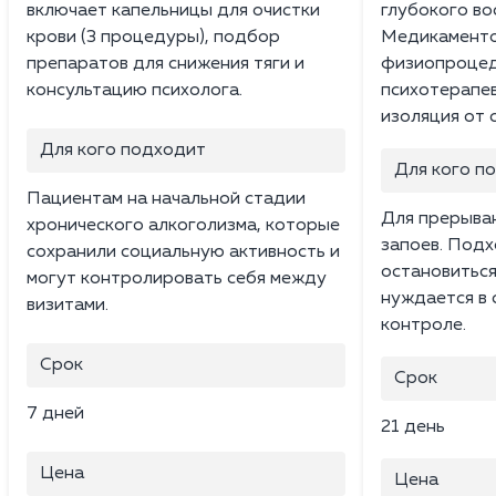
включает капельницы для очистки
глубокого во
крови (3 процедуры), подбор
Медикаменто
препаратов для снижения тяги и
физиопроцед
консультацию психолога.
психотерапев
изоляция от 
Для кого подходит
Для кого п
Пациентам на начальной стадии
Для прерыван
хронического алкоголизма, которые
запоев. Подх
сохранили социальную активность и
остановиться
могут контролировать себя между
нуждается в
визитами.
контроле.
Срок
Срок
7 дней
21 день
Цена
Цена