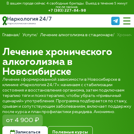
В вашем городе сейчас 4 свободные бригады. Выезд в течение 5 минут
после звонка:
+7 (383) 227-84-98
Наркология 24/7
Наркологическая клиника
Главная
Услуги
Лечение алкоголизма в стационаре
Хрониче
Лечение хронического
алкоголизма в
Новосибирске
Лечение сформированной зависимости в Новосибирске в
клинике «Наркология 24/7»: начинаем с стабилизации
состояния и восстановления организма, затем подключаем
терапию тяги и психотерапию, чтобы убрать «привычный
сценарий» употребления. Программа подбирается по стажу,
срывам и сопутствующим заболеваниям, включает поддержку
после курса и план профилактики рецидива. Анонимно.
от 4 900 ₽
Записаться
Полезные курсы