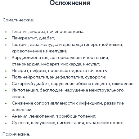
Осложнения
Соматические:
Гепатит, цирроз, печеночная кома;
Панкреатит, диабет;
Гастрит, язва желудка и двенадцатиперстной кишки,
кровотечение из желудка;
Кардиомиопатия, артериальная гипертензия,
стенокардия, инфаркт миокарда, инсульт;
Нефрит, нефроз, почечная недостаточность;
Полинейропатия, энцефалопатия, судороги;
Сахарный диабет, нарушение обмена веществ, ожирение;
Импотенция, бесплодие, нарушение менструального
цикла;
Снижение сопротивляемости к инфекциям, развитие
аллергии;
Анемия, лейкопения, тромбоцитопения;
Сухость, шелушение, пигментация, выпадение волос.
Психические: