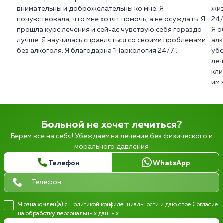
внимательны и доброжелательны ко мне. Я
жиз
почувствовала, что мне хотят помочь, а не осуждать. Я
24/
прошла курс лечения и сейчас чувствую себя гораздо
Я о
лучше. Я научилась справляться со своими проблемами
алк
без алкоголя. Я благодарна “Наркология 24/7”.
убе
леч
кли
им 
Больной не хочет лечиться?
Берем все на себя! Убеждаем на лечение без физического и
морального давления
Телефон
WhatsApp
Я ознакомлен(а) с
Политикой конфиденциальности
и даю свое
Согласие
на обработку персональных данных