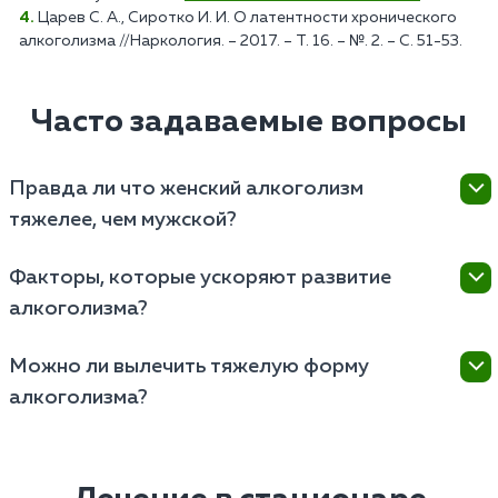
Царев С. А., Сиротко И. И. О латентности хронического
алкоголизма //Наркология. – 2017. – Т. 16. – №. 2. – С. 51-53.
Часто задаваемые вопросы
Правда ли что женский алкоголизм
тяжелее, чем мужской?
Женский алкоголизм может быть более тяжелым,
Факторы, которые ускоряют развитие
так как женский организм обычно более
алкоголизма?
чувствителен к алкоголю из-за различий в
метаболизме и физиологии. Это может привести к
Развитие алкоголизма ускоряют генетическая
быстрому развитию физической и психологической
Можно ли вылечить тяжелую форму
предрасположенность, ранний возраст начала
зависимости.
алкоголизма?
употребления алкоголя, наличие психологических
расстройств, социальное окружение с позитивной
Тяжелую форму алкоголизма можно лечить.
реакцией на алкоголь, стрессовые ситуации и
Эффективное лечение включает комплексную
доступность алкоголя.
терапию, медикаментозное лечение для снижения