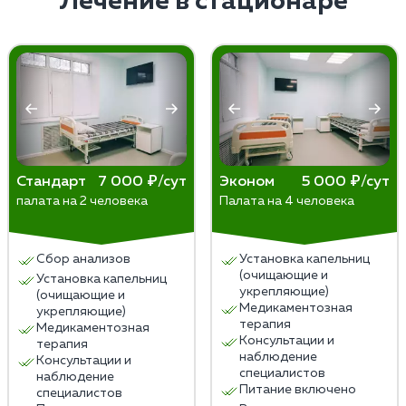
Лечение в стационаре
алкогольной зависимости и симптомов отмены,
психологическую поддержку, реабилитацию и
изменение образа жизни. Раннее обращение
специалистов увеличивает шансы на успешное
выздоровление.
Стандарт
7 000 ₽/сут
Эконом
5 000 ₽/сут
палата на 2 человека
Палата на 4 человека
Сбор анализов
Установка капельниц
(очищающие и
Установка капельниц
укрепляющие)
(очищающие и
Медикаментозная
укрепляющие)
терапия
Медикаментозная
Консультации и
терапия
наблюдение
Консультации и
специалистов
наблюдение
Питание включено
специалистов