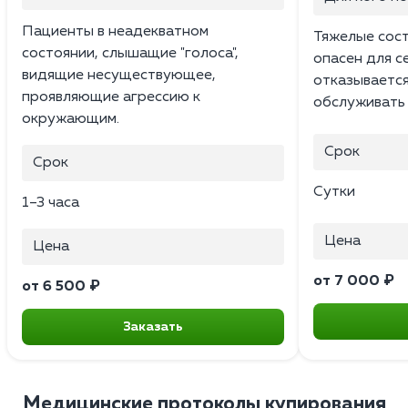
Пациенты в неадекватном
Тяжелые сост
состоянии, слышащие "голоса",
опасен для с
видящие несуществующее,
отказывается
проявляющие агрессию к
обслуживать 
окружающим.
Срок
Срок
Сутки
1–3 часа
Цена
Цена
от 7 000 ₽
от 6 500 ₽
Заказать
Медицинские протоколы купирования