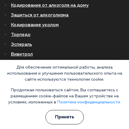
Кодирование от алкоголя на дому
Зашиться от алкоголизма
Кодирование уколом
Торпедо
Эспераль
Вивитрол
Кодирование двойной блок
Для обеспечения оптимальной работы, анализа
использования и улучшения пользовательского опыта на
Вывод из запоя в стационаре
сайте используются технологии cookie.
Нарколог на дом
Продолжая пользоваться сайтом, Вы соглашаетесь с
размещением cookie-файлов на Вашем устройстве на
Капельница от запоя на дому
условиях, изложенных в
Политике конфиденциальности.
Капельница от запоя в стационаре
Капельница от похмелья
Принять
Детоксикация