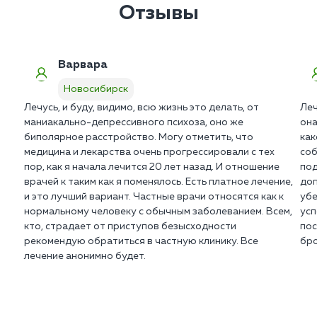
Новосибирске проводит процедуру клинической
Отзывы
интервенции для получения добровольного
согласия больного.
Варвара
Новосибирск
Лечусь, и буду, видимо, всю жизнь это делать, от
Леч
маниакально-депрессивного психоза, оно же
она
биполярное расстройство. Могу отметить, что
как
медицина и лекарства очень прогрессировали с тех
соб
пор, как я начала лечится 20 лет назад. И отношение
под
врачей к таким как я поменялось. Есть платное лечение,
доп
и это лучший вариант. Частные врачи относятся как к
убе
нормальному человеку с обычным заболеванием. Всем,
усп
кто, страдает от приступов безысходности
пос
рекомендую обратиться в частную клинику. Все
бро
лечение анонимно будет.