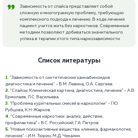
Зависимость от спайса представляет собой
сложную и многогранную проблему, требующую
комплексного подхода к лечению. В ходе лечения
пациент учится жить без наркотиков. Современные
методики позволяют добиваться значительного
успеха в терапии этого типа наркозависимости.
Список литературы
"Зависимость от синтетических каннабиноидов:
диагностика и лечение" - В.М. Левина, О.А. Сергеев.
"Спайсы: Клиническая картина, диагностика, лечение" - А.В.
Ермолаев, Л.С. Васильева.
"Проблема курительных смесей в наркологии" - Г.Ю.
Рубцова, К.Н. Жарков.
"Современные наркотики: анализ, действие,
профилактика" - В.С. Российский, Г.А. Петров.
"Новые психоактивные вещества: клиника, фармакология,
лечение" - И.Н. Тюрин, М.Д. Чекалин.