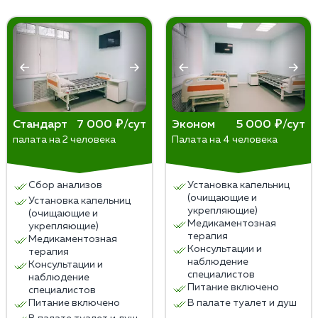
кодирование. Форма запретительной терапии
вмешательство. Ни в коем случае не пытайтесь
выбирается после консультации с наркологом.
предпринять какие-либо меры самостоятельно.
Единственное, что допустимо сделать — поместить
человека в хорошо проветриваемое помещение и
обеспечить ему полный покой до приезда бригады
наркологов.
Стандарт
7 000 ₽/сут
Эконом
5 000 ₽/сут
палата на 2 человека
Палата на 4 человека
Сбор анализов
Установка капельниц
(очищающие и
Установка капельниц
укрепляющие)
(очищающие и
Медикаментозная
укрепляющие)
терапия
Медикаментозная
Консультации и
терапия
наблюдение
Консультации и
специалистов
наблюдение
Питание включено
специалистов
Питание включено
В палате туалет и душ