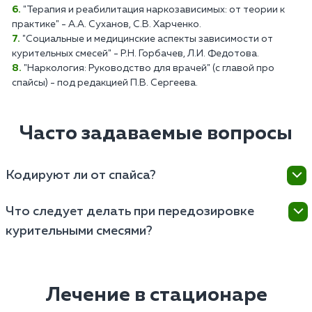
"Терапия и реабилитация наркозависимых: от теории к
практике" - А.А. Суханов, С.В. Харченко.
"Социальные и медицинские аспекты зависимости от
курительных смесей" - Р.Н. Горбачев, Л.И. Федотова.
"Наркология: Руководство для врачей" (с главой про
спайсы) - под редакцией П.В. Сергеева.
Часто задаваемые вопросы
Кодируют ли от спайса?
Кодирование может быть одним из методов
Что следует делать при передозировке
лечения, но его эффективность зависит от
курительными смесями?
индивидуальных особенностей пациента и
характера зависимости. В целом, если пациент
При подозрении на передозировку необходимо
чувствует, что может сорваться, ему предлагают
вызвать скорую медицинскую помощь, поскольку
лекарственное (Вивитрол, Налтрексон) или
состояние пациента может быстро ухудшиться, и
Лечение в стационаре
психотерапевтическое (Довженко, гипноз)
требуется профессиональное медицинское