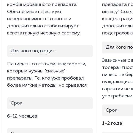
комбинированного препарата.
препарата по 
Обеспечивает жесткую
мышцу". Созд
непереносимость этанола и
концентрация
дополнительно стабилизирует
дополнительн
вегетативную нервную систему.
подстраховки
Для кого п
Для кого подходит
Зависимые с 
Пациенты со стажем зависимости,
толерантност
которым нужны "сильные"
ничего не бе
препараты. Те, кто уже пробовал
нуждающиеся
более мягкие методы, но срывался.
гарантии не
употреблени
Срок
Срок
6–12 месяцев
1–2 года