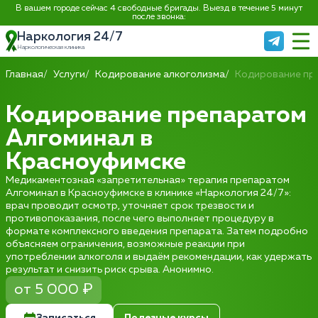
В вашем городе сейчас 4 свободные бригады. Выезд в течение 5 минут
после звонка:
Наркология 24/7
Наркологическая клиника
Главная
Услуги
Кодирование алкоголизма
Кодирование пр
Кодирование препаратом
Алгоминал в
Красноуфимске
Медикаментозная «запретительная» терапия препаратом
Алгоминал в Красноуфимске в клинике «Наркология 24/7»:
врач проводит осмотр, уточняет срок трезвости и
противопоказания, после чего выполняет процедуру в
формате комплексного введения препарата. Затем подробно
объясняем ограничения, возможные реакции при
употреблении алкоголя и выдаём рекомендации, как удержать
результат и снизить риск срыва. Анонимно.
от 5 000 ₽