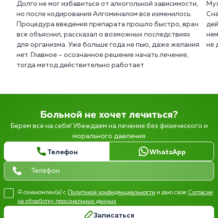
Долго не мог избавиться от алкогольной зависимости,
Муж
но после кодирования Алгоминалом все изменилось.
Сна
Процедура введения препарата прошло быстро, врач
дей
все объяснил, рассказал о возможных последствиях
нем
для организма. Уже больше года не пью, даже желания
не 
нет. Главное – осознанное решение начать лечение,
тогда метод действительно работает
Больной не хочет лечиться?
Берем все на себя! Убеждаем на лечение без физического и
морального давления
Телефон
WhatsApp
Я ознакомлен(а) с
Политикой конфиденциальности
и даю свое
Согласие
на обработку персональных данных
Записаться