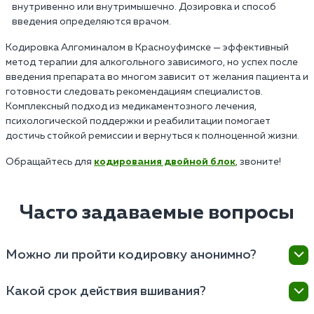
внутривенно или внутримышечно. Дозировка и способ
введения определяются врачом.
Кодировка Алгоминалом в Красноуфимске — эффективный
метод терапии для алкогольного зависимого, но успех после
введения препарата во многом зависит от желания пациента и
готовности следовать рекомендациям специалистов.
Комплексный подход из медикаментозного лечения,
психологической поддержки и реабилитации помогает
достичь стойкой ремиссии и вернуться к полноценной жизни.
Обращайтесь для
кодирования двойной блок
, звоните!
Часто задаваемые вопросы
Можно ли пройти кодировку анонимно?
Да, вы можете пройти все терапевтические
Какой срок действия вшивания?
процедуры на анонимных условиях. Мы понимаем,
что вопрос конфиденциальности для пациентов