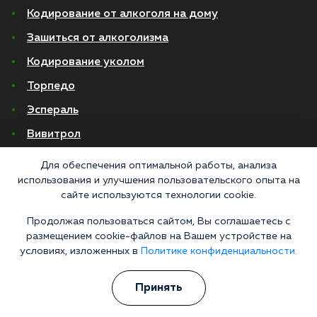
Кодирование от алкоголя на дому
Зашиться от алкоголизма
Кодирование уколом
Торпедо
Эспераль
Вивитрол
Кодирование двойной блок
Для обеспечения оптимальной работы, анализа
использования и улучшения пользовательского опыта на
Вывод из запоя в стационаре
сайте используются технологии cookie.
Нарколог на дом
Продолжая пользоваться сайтом, Вы соглашаетесь с
размещением cookie-файлов на Вашем устройстве на
Капельница от запоя на дому
условиях, изложенных в
Политике конфиденциальности.
Капельница от запоя в стационаре
Капельница от похмелья
Принять
Детоксикация