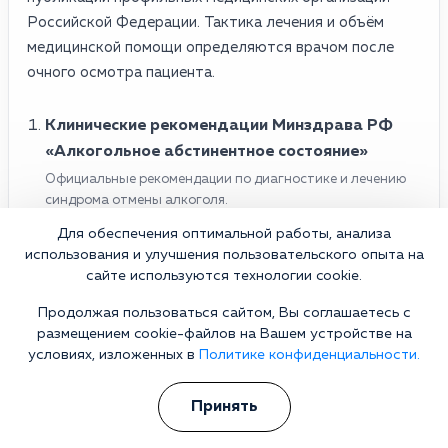
Российской Федерации. Тактика лечения и объём
медицинской помощи определяются врачом после
очного осмотра пациента.
Клинические рекомендации Минздрава РФ
«Алкогольное абстинентное состояние»
Официальные рекомендации по диагностике и лечению
синдрома отмены алкоголя.
Открыть рекомендации на cr.minzdrav.gov.ru
Для обеспечения оптимальной работы, анализа
использования и улучшения пользовательского опыта на
Минздрав РФ — публикация о клинических
сайте используются технологии cookie.
рекомендациях по синдрому отмены алкоголя
Продолжая пользоваться сайтом, Вы соглашаетесь с
Разъяснение подходов к лечению алкогольной
размещением cookie-файлов на Вашем устройстве на
абстиненции.
условиях, изложенных в
Политике конфиденциальности.
Материал на edu.rosminzdrav.ru
Принять
Национальное наркологическое общество
Профессиональные материалы по лечению алкогольной