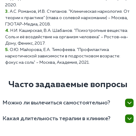
2020.
А.С. Романов, И.В. Степанов. "Клиническая наркология: От
теории к практике" (глава о солевой наркомании) – Москва,
ГЭОТАР-Медиа, 2018.
Н.И. Каширская, В.А. Шабанов. "Психотропные вещества:
Соль и её воздействие на организм человека" – Ростов-на-
Дону, Феникс, 2017.
О.Ю. Майорова, Е.А. Тимофеева. "Профилактика
наркотической зависимости в подростковом возрасте:
фокус на соль" – Москва, Академия, 2021.
Часто задаваемые вопросы
Можно ли вылечиться самостоятельно?
Самостоятельное лечение солевой наркомании
Какая длительность терапии в клинике?
крайне рискованно и неэффективно, поэтому
рекомендуется обращение к наркологам для
Лечение от солевой зависимости начинается от
профессиональной помощи.