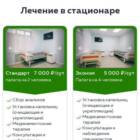
нескольких недель до нескольких месяцев, в
зависимости от степени зависимости и
Лечение в стационаре
индивидуальных особенностей пациента.
Стандарт
7 000 ₽/сут
Эконом
5 000 ₽/сут
палата на 2 человека
Палата на 4 человека
Сбор анализов
Установка капельниц
(очищающие и
Установка капельниц
укрепляющие)
(очищающие и
Медикаментозная
укрепляющие)
терапия
Медикаментозная
Консультации и
терапия
наблюдение
Консультации и
специалистов