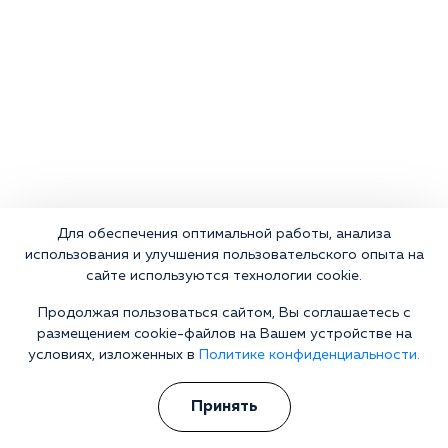
Для обеспечения оптимальной работы, анализа
использования и улучшения пользовательского опыта на
Что делать сейчас?
сайте используются технологии cookie.
Продолжая пользоваться сайтом, Вы соглашаетесь с
Мы знаем всю глубину проблемы и знаем, как Вам помочь.
размещением cookie-файлов на Вашем устройстве на
Консультанты программы сами в прошлом преодолели
условиях, изложенных в
Политике конфиденциальности.
зависимость и знают изнутри все стороны болезни.
Свяжитесь с нами и получите профессиональную
Принять
консультацию бесплатно и анонимно.
Получить консультацию