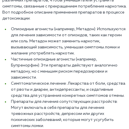
различных препаратов, чтобы уменьшить или устранить
симптомы, связанные с прекращением потребления наркотика.
Вот подробное описание применения препаратов в процессе
детоксикации:
Опиоидные агонисты (например, Метадон): Используются
для лечения зависимости от опиоидов, таких как героин
или соль. Метадон может заменить наркотик,
вызывающий зависимость, уменьшая симптомы ломки и
желание употреблять наркотик.
Частичные опиоидные агонисты (например,
Бупренорфин): Эти препараты действуют аналогично
метадону, но с меньшим риском передозировки и
зависимости.
Симптоматическое лечение: Лекарства от боли, средства
от рвоты и диареи, антидепрессанты, и седативные
средства для устранения конкретных симптомов отмены.
Препараты для лечения сопутствующих расстройств:
Могут включать в себя препараты для лечения
тревожных расстройств, депрессии или других
психических заболеваний, которые могут усугубить
симптомы ломки.