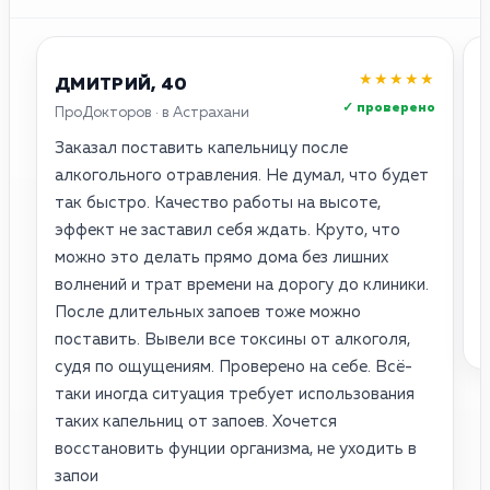
★★★★★
ДМИТРИЙ, 40
✓ проверено
ПроДокторов · в Астрахани
2
Заказал поставить капельницу после
У
алкогольного отравления. Не думал, что будет
п
так быстро. Качество работы на высоте,
В
эффект не заставил себя ждать. Круто, что
можно это делать прямо дома без лишних
в
волнений и трат времени на дорогу до клиники.
а
После длительных запоев тоже можно
а
поставить. Вывели все токсины от алкоголя,
п
судя по ощущениям. Проверено на себе. Всё-
таки иногда ситуация требует использования
таких капельниц от запоев. Хочется
восстановить фунции организма, не уходить в
запои