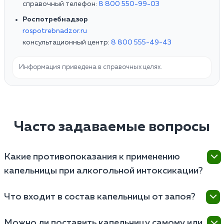
справочный телефон:
8 800 550-99-03
Роспотребнадзор
rospotrebnadzor.ru
консультационный центр:
8 800 555-49-43
Информация приведена в справочных целях.
Часто задаваемые вопросы
Какие противопоказания к применению
капельницы при алкогольной интоксикации?
Противопоказания к применению капельницы при
Что входит в состав капельницы от запоя?
алкогольной интоксикации могут включать
аллергическую реакцию на составляющие
Базовый состав включает физраствор и глюкозу
Можно ли поставить капельницу самому или
раствора, наличие серьезных заболеваний, таких