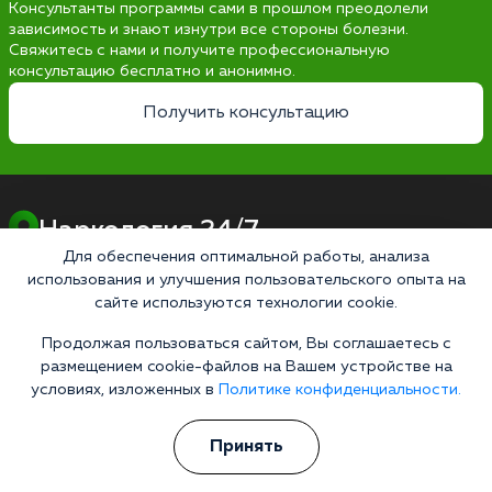
Консультанты программы сами в прошлом преодолели
зависимость и знают изнутри все стороны болезни.
Свяжитесь с нами и получите профессиональную
консультацию бесплатно и анонимно.
Получить консультацию
Наркология 24/7
Наркологическая клиника
Для обеспечения оптимальной работы, анализа
Цены
использования и улучшения пользовательского опыта на
сайте используются технологии cookie.
О клинике
Продолжая пользоваться сайтом, Вы соглашаетесь с
размещением cookie-файлов на Вашем устройстве на
Лицензии
условиях, изложенных в
Политике конфиденциальности.
Условия проживания
Работаем по стандартам
Принять