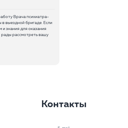
работу Врача психиатра-
в выездной бригаде. Если
 и знания для оказания
 рады рассмотреть вашу
циентов;
тационар;
ведение истории болезни.
ание по специальности;
Контакты
аркологии;
 также основных методов
стики;