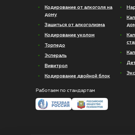
Кодирование от алкоголя на
Нар
дому
Кап
Зашиться от алкоголизма
до
Кодирование уколом
Кап
ста
Торпедо
Кап
Эспераль
Де
Вивитрол
Экс
Кодирование двойной блок
Работаем по стандартам