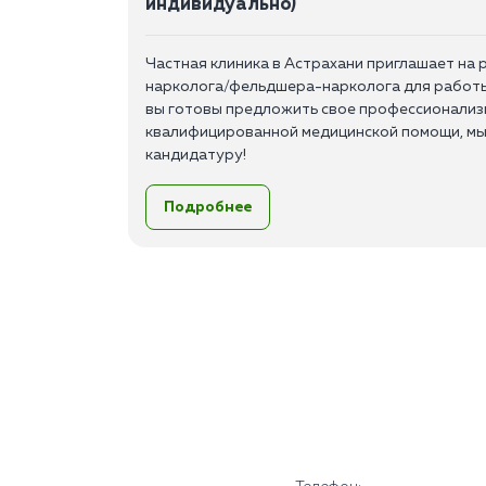
индивидуально)
Частная клиника в Астрахани приглашает на 
нарколога/фельдшера-нарколога для работы 
вы готовы предложить свое профессионализм
квалифицированной медицинской помощи, мы
кандидатуру!
Обязанности:
Подробнее
Выезд на дом, первичное обследование па
Назначение и ведение лечения;
Консультативная помощь;
Мотивация и сопровождение пациента в с
Заполнение медицинской документации и 
Требования:
Высшее или среднее медицинское образов
Опыт работы от 1 до 3 лет;
Наличие сертификата по психиатрии или н
Знание основ психиатрии и наркологии, а
инструментальной и лабораторной диагно
Умение работать в команде;