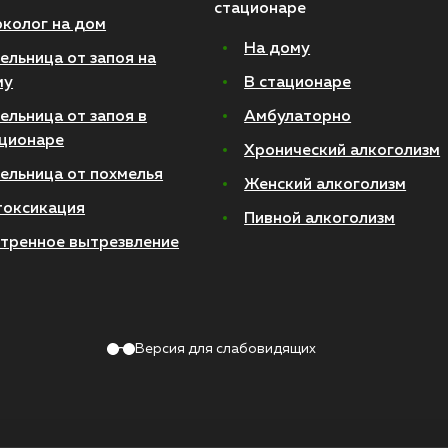
стационаре
колог на дом
На дому
ельница от запоя на
му
В стационаре
ельница от запоя в
Амбулаторно
ционаре
Хронический алкоголизм
ельница от похмелья
Женский алкоголизм
токсикация
Пивной алкоголизм
тренное вытрезвление
Версия для слабовидящих