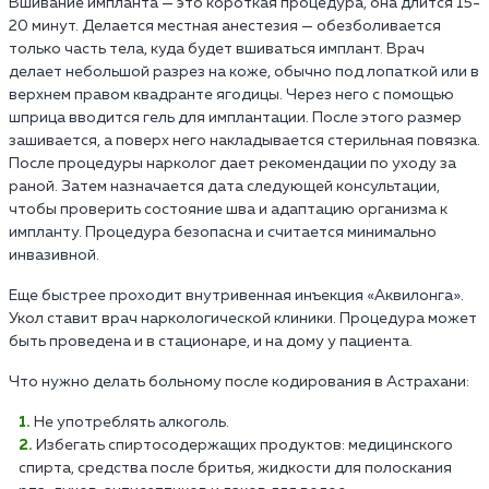
Вшивание импланта — это короткая процедура, она длится 15-
20 минут. Делается местная анестезия — обезболивается
только часть тела, куда будет вшиваться имплант. Врач
делает небольшой разрез на коже, обычно под лопаткой или в
верхнем правом квадранте ягодицы. Через него с помощью
шприца вводится гель для имплантации. После этого размер
зашивается, а поверх него накладывается стерильная повязка.
После процедуры нарколог дает рекомендации по уходу за
раной. Затем назначается дата следующей консультации,
чтобы проверить состояние шва и адаптацию организма к
импланту. Процедура безопасна и считается минимально
инвазивной.
Еще быстрее проходит внутривенная инъекция «Аквилонга».
Укол ставит врач наркологической клиники. Процедура может
быть проведена и в стационаре, и на дому у пациента.
Что нужно делать больному после кодирования в Астрахани:
Не употреблять алкоголь.
Избегать спиртосодержащих продуктов: медицинского
спирта, средства после бритья, жидкости для полоскания