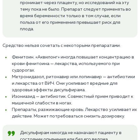
проникает через плаценту, но исследований на эту
тему пока не было. Препарат следует применять во
время беременности только в том случае, если
польза от его применения превышает риск для
плода.
Средство нельзя сочетать с некоторыми препаратами:
Фенитоин. «Аквилонг» иногда повышает концентрацию в
крови фенитоина — лекарства, используемого при
судорогах.
Метронидазол, ритонавир или лопинавир — антибиотики
и лекарства от ВИЧ. Они усиливают вредные для
здоровья эффекты дисульфирама.
Изониазид — антибиотик. Совместный прием приводит к
мышечной слабости в ногах.
Препараты, разжижающие кровь. Лекарство усиливает их
действие. Может потребоваться снизить дозировку.
Дисульфирам никогда не назначают пациенту в
состоянии опьянения или без его ведома.