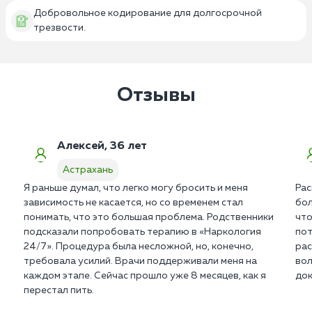
Добровольное кодирование для долгосрочной
трезвости.
Отзывы
Алексей, 36 лет
Астрахань
Я раньше думал, что легко могу бросить и меня
Рас
зависимость не касается, но со временем стал
бол
понимать, что это большая проблема. Родственники
что
подсказали попробовать терапию в «Наркология
пот
24/7». Процедура была несложной, но, конечно,
рас
требовала усилий. Врачи поддерживали меня на
вол
каждом этапе. Сейчас прошло уже 8 месяцев, как я
док
перестал пить.