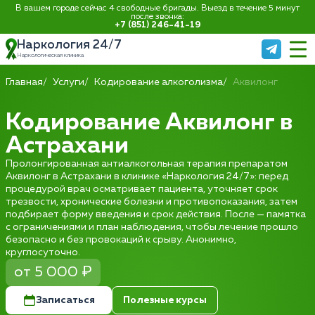
В вашем городе сейчас 4 свободные бригады. Выезд в течение 5 минут
после звонка:
+7 (851) 246-41-19
Наркология 24/7
Наркологическая клиника
Главная
Услуги
Кодирование алкоголизма
Аквилонг
Кодирование Аквилонг в
Астрахани
Пролонгированная антиалкогольная терапия препаратом
Аквилонг в Астрахани в клинике «Наркология 24/7»: перед
процедурой врач осматривает пациента, уточняет срок
трезвости, хронические болезни и противопоказания, затем
подбирает форму введения и срок действия. После — памятка
с ограничениями и план наблюдения, чтобы лечение прошло
безопасно и без провокаций к срыву. Анонимно,
круглосуточно.
от 5 000 ₽
Записаться
Полезные курсы