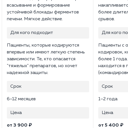
всасывание и формирование
накапливаетс
устойчивой блокады ферментов
более длите
печени. Мягкое действие.
срывов.
Для кого подходит
Для кого п
Пациенты, которые кодируются
Пациенты с 
впервые или имеют легкую степень
кодировок, 
зависимости. Те, кто опасается
более 1 года.
"тяжелых" препаратов, но хочет
находится в
надежной защиты.
(командировк
Срок
Срок
6–12 месяцев
1–2 года
Цена
Цена
от 3 900 ₽
от 5 400 ₽