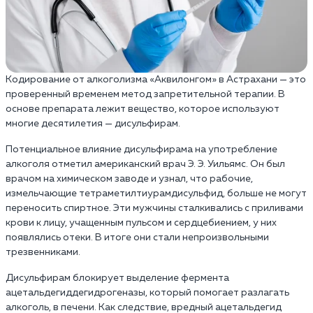
Кодирование от алкоголизма «Аквилонгом» в Астрахани — это
проверенный временем метод запретительной терапии. В
основе препарата лежит вещество, которое используют
многие десятилетия — дисульфирам.
Потенциальное влияние дисульфирама на употребление
алкоголя отметил американский врач Э. Э. Уильямс. Он был
врачом на химическом заводе и узнал, что рабочие,
измельчающие тетраметилтиурамдисульфид, больше не могут
переносить спиртное. Эти мужчины сталкивались с приливами
крови к лицу, учащенным пульсом и сердцебиением, у них
появлялись отеки. В итоге они стали непроизвольными
трезвенниками.
Дисульфирам блокирует выделение фермента
ацетальдегиддегидрогеназы, который помогает разлагать
алкоголь, в печени. Как следствие, вредный ацетальдегид