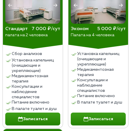
следовать рекомендациям врачей после
долгосрочных результатов рекомендуется
процедуры. Также важна поддержка со стороны
обратиться к психотерапевту или психологу.
близких и специалистов. Только с ней возможно
сохранить результат надолго и преодолеть
сложности на пути к выздоровлению.
Стандарт
7 000 ₽/сут
Эконом
5 000 ₽/сут
палата на 2 человека
Палата на 4 человека
Важно обратиться к опытным врачам и получить
консультацию по поводу выбора наилучшего
Сбор анализов
Установка капельниц
метода лечения.
(очищающие и
Установка капельниц
укрепляющие)
(очищающие и
Медикаментозная
укрепляющие)
терапия
Медикаментозная
Консультации и
терапия
наблюдение
Консультации и
специалистов
наблюдение
Питание включено
специалистов
Питание включено
В палате туалет и душ
В палате туалет и душ
Записаться
Записаться