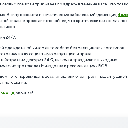
 сервис, где врач прибывает по адресу в течение часа. Это поз
х. В силу возраста и соматических заболеваний (деменция,
боле
ной спальне проходит спокойнее, что критически важно для пост
ризисов.
ии 24/7:
ой одежде на обычном автомобиле без медицинских логотипов.
, сохраняя вашу социальную репутацию и права.
 в Астрахани дежурит 24/7, включая праздники и выходные.
инических протоколах Минздрава и рекомендациях ВОЗ.
ом - это первый шаг к восстановлению контроля над ситуацией.
от истощения.
помощи
, звоните!