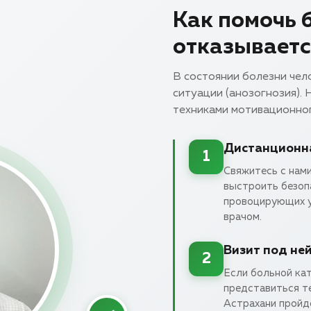
Как помочь б
отказываетс
В состоянии болезни чел
ситуации (анозогнозия).
техниками мотивационно
Дистанционна
1
Свяжитесь с нами
выстроить безопа
провоцирующих у
врачом.
Визит под не
2
Если больной кат
представиться т
Астрахани пройд