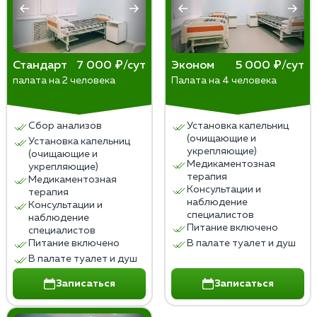
Стандарт
7 000 ₽/сут
Эконом
5 000 ₽/сут
палата на 2 человека
Палата на 4 человека
Сбор анализов
Установка капельниц
(очищающие и
Установка капельниц
укрепляющие)
(очищающие и
Медикаментозная
укрепляющие)
терапия
Медикаментозная
Консультации и
терапия
наблюдение
Консультации и
специалистов
наблюдение
Питание включено
специалистов
Питание включено
В палате туалет и душ
В палате туалет и душ
Записаться
Записаться