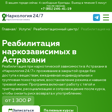
В вашем городе сейчас 4 свободные бригады. Выезд в течение 5 минут
после звонка:
+7 (851) 246-41-19
Наркология 24/7
Наркологическая клиника
Главная
Услуги
Реабилитационный центр
Реабилитация на
Реабилитация
наркозависимых в
Астрахани
Реабилитация при наркотической зависимости в Астрахани в
«Наркология 24/7»: проживание в закрытой среде без
доступа к веществам, ежедневная индивидуальная и
групповая психотерапия, восстановление режима и навыков
трезвой жизни. Программа включает работу с тягой и
триггерами, ресоциализацию и сопровождение после курса,
чтобы снизить риск возврата к употреблению.
от 1 300 ₽
Записаться
Полезные курсы