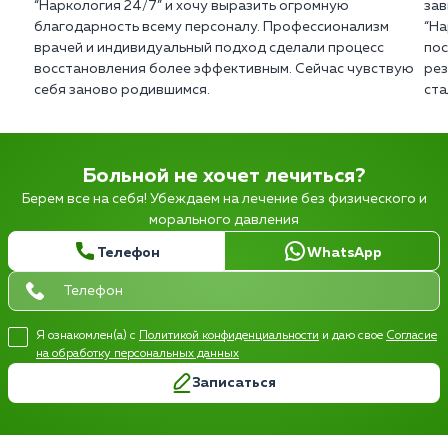
“Наркология 24/7” и хочу выразить огромную
зав
благодарность всему персоналу. Профессионализм
“На
врачей и индивидуальный подход сделали процесс
пос
восстановления более эффективным. Сейчас чувствую
рез
себя заново родившимся.
ста
Больной не хочет лечиться?
Берем все на себя! Убеждаем на лечение без физического и
морального давления
Телефон
WhatsApp
Я ознакомлен(а) с
Политикой конфиденциальности
и даю свое
Согласие
на обработку персональных данных
Записаться