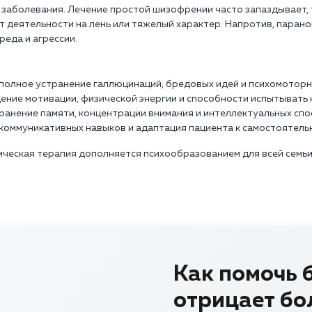
заболевания. Лечение простой шизофрении часто запаздывает, т
т деятельности на лень или тяжелый характер. Напротив, паран
реда и агрессии.
полное устранение галлюцинаций, бредовых идей и психомотор
ение мотивации, физической энергии и способности испытывать 
ранение памяти, концентрации внимания и интеллектуальных спо
коммуникативных навыков и адаптация пациента к самостоятель
ическая терапия дополняется психообразованием для всей сем
Как помочь б
отрицает бо