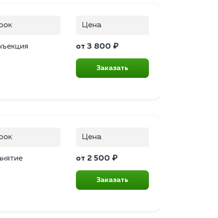
рок
Цена
нъекция
от 3 800 ₽
Заказать
рок
Цена
анятие
от 2 500 ₽
Заказать