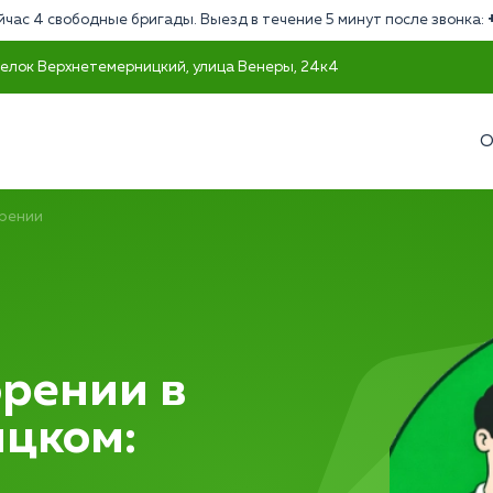
йчас 4 свободные бригады. Выезд в течение 5 минут после звонка:
оселок Верхнетемерницкий, улица Венеры, 24к4
О
рении
рении в
цком: