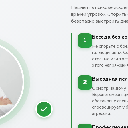
Пациент в психозе искрен
врачей угрозой. Спорить 
безопасно выстроить ди
Беседа без к
1
Не спорьте с бр
галлюцинаций. Со
страшно или тре
этого напряжения
Выездная пси
2
Осмотр на дому. 
Верхнетемерницк
обстановке спец
спровоцирует у 
агрессии.
Профессиона