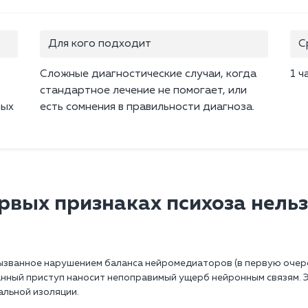
Для кого подходит
С
Сложные диагностические случаи, когда
1 ч
стандартное лечение не помогает, или
ных
есть сомнения в правильности диагноза.
рвых признаках психоза нельз
ызванное нарушением баланса нейромедиаторов (в первую очеред
нный приступ наносит непоправимый ущерб нейронным связям. 
альной изоляции.