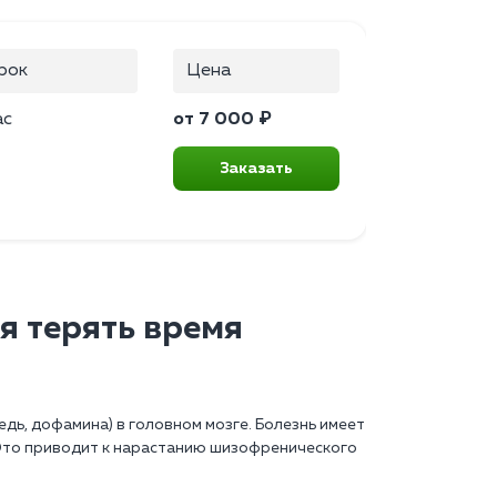
рок
Цена
ас
от 7 000 ₽
Заказать
я терять время
ь, дофамина) в головном мозге. Болезнь имеет
Это приводит к нарастанию шизофренического