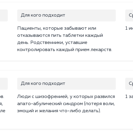
Для кого подходит
С
Пациенты, которые забывают или
1 и
отказываются пить таблетки каждый
день. Родственники, уставшие
контролировать каждый прием лекарств.
Для кого подходит
С
в.
Люди с шизофренией, у которых развился
1 з
я,
апато-абулический синдром (потеря воли,
сле
эмоций и желания что-либо делать).