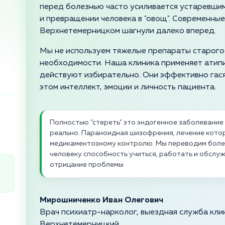
перед болезнью часто усиливается устаревшим
и превращении человека в "овощ". Современные
Верхнетемерницком шагнули далеко вперед.
Мы не используем тяжелые препараты старого
необходимости. Наша клиника применяет атип
действуют избирательно. Они эффективно гася
этом интеллект, эмоции и личность пациента.
Полностью "стереть" это эндогенное заболевание
реально. Параноидная шизофрения, лечение кото
медикаментозному контролю. Мы переводим болез
человеку способность учиться, работать и обслужи
отрицание проблемы
Мирошниченко Иван Олегович
Врач психиатр-нарколог, выездная служба кли
Верхнетемерницкий