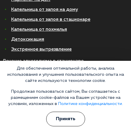
Капельница от запоя на дому
Капельница от запоя в стационаре
Капельница от похмелья
Детоксикация
Экстренное вытрезвление
Лечение алкоголизма в стационаре
Для обеспечения оптимальной работы, анализа
На дому
использования и улучшения пользовательского опыта на
сайте используются технологии cookie.
В стационаре
Продолжая пользоваться сайтом, Вы соглашаетесь с
Амбулаторно
размещением cookie-файлов на Вашем устройстве на
Хронический алкоголизм
условиях, изложенных в
Политике конфиденциальности.
Женский алкоголизм
Принять
Пивной алкоголизм