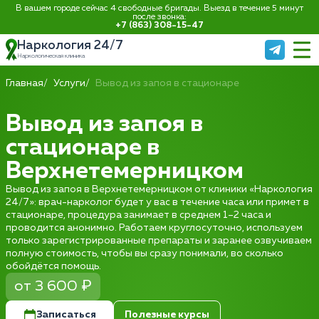
В вашем городе сейчас 4 свободные бригады. Выезд в течение 5 минут
после звонка:
+7 (863) 308-15-47
Наркология 24/7
Наркологическая клиника
Главная
Услуги
Вывод из запоя в стационаре
Вывод из запоя в
стационаре в
Верхнетемерницком
Вывод из запоя в Верхнетемерницком от клиники «Наркология
24/7»: врач-нарколог будет у вас в течение часа или примет в
стационаре, процедура занимает в среднем 1–2 часа и
проводится анонимно. Работаем круглосуточно, используем
только зарегистрированные препараты и заранее озвучиваем
полную стоимость, чтобы вы сразу понимали, во сколько
обойдётся помощь.
от 3 600 ₽
Записаться
Полезные курсы