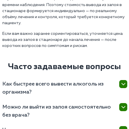
времени наблюдения. Поэтому стоимость вывода из запоя в
стационаре формируется индивидуально — по реальному
объёму лечения и контроля, который требуется конкретному
пациенту.
Если вам важно заранее сориентироваться, уточняется цена
вывода из запоя в стационаре до начала лечения — после
коротких вопросов по симптомам и рискам.
Часто задаваемые вопросы
Как быстрее всего вывести алкоголь из
организма?
Самый быстрый способ очистить кровь от
Можно ли выйти из запоя самостоятельно
этилового спирта и токсинов — это инфузионная
без врача?
терапия (капельница). В домашних условиях
ускорить процесс помогут:
Самостоятельный выход возможен, если запой