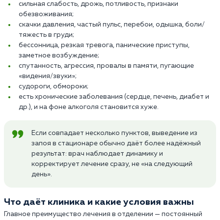
сильная слабость, дрожь, потливость, признаки
обезвоживания;
скачки давления, частый пульс, перебои, одышка, боли/
тяжесть в груди;
бессонница, резкая тревога, панические приступы,
заметное возбуждение;
спутанность, агрессия, провалы в памяти, пугающие
«видения/звуки»;
судороги, обмороки;
есть хронические заболевания (сердце, печень, диабет и
др.), и на фоне алкоголя становится хуже.
Если совпадает несколько пунктов, выведение из
запоя в стационаре обычно даёт более надёжный
результат: врач наблюдает динамику и
корректирует лечение сразу, не «на следующий
день».
Что даёт клиника и какие условия важны
Главное преимущество лечения в отделении — постоянный