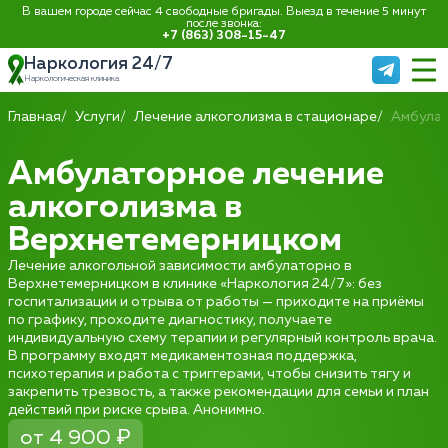
В вашем городе сейчас 4 свободные бригады. Выезд в течение 5 минут
после звонка:
+7 (863) 308-15-47
Наркология 24/7
Наркологическая клиника
Главная
Услуги
Лечение алкоголизма в стационаре
Амбула
Амбулаторное лечение
алкоголизма в
Верхнетемерницком
Лечение алкогольной зависимости амбулаторно в
Верхнетемерницком в клинике «Наркология 24/7»: без
госпитализации и отрыва от работы — приходите на приёмы
по графику, проходите диагностику, получаете
индивидуальную схему терапии и регулярный контроль врача.
В программу входят медикаментозная поддержка,
психотерапия и работа с триггерами, чтобы снизить тягу и
закрепить трезвость, а также рекомендации для семьи и план
действий при риске срыва. Анонимно.
от 4 900 ₽