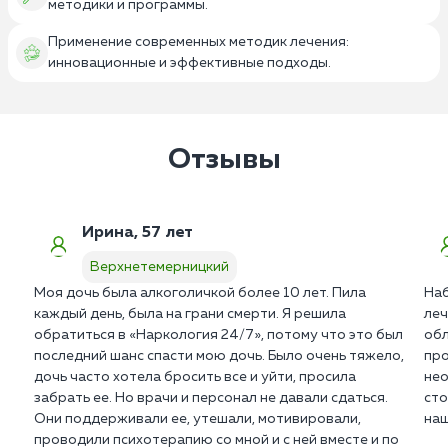
методики и программы.
Применение современных методик лечения:
инновационные и эффективные подходы.
Отзывы
Ирина, 57 лет
Верхнетемерницкий
Моя дочь была алкоголичкой более 10 лет. Пила
Наб
каждый день, была на грани смерти. Я решила
леч
обратиться в «Наркология 24/7», потому что это был
обл
последний шанс спасти мою дочь. Было очень тяжело,
про
дочь часто хотела бросить все и уйти, просила
нео
забрать ее. Но врачи и персонал не давали сдаться.
сто
Они поддерживали ее, утешали, мотивировали,
наш
проводили психотерапию со мной и с ней вместе и по