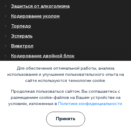
Зашиться от алкоголизма
Кодирование уколом
Торпедо
Эспераль
Вивитрол
Кодирование двойной блок
Вывод из запоя в стационаре
Для обеспечения оптимальной работы, анализа
использования и улучшения пользовательского опыта на
Нарколог на дом
сайте используются технологии cookie.
Капельница от запоя на дому
Продолжая пользоваться сайтом, Вы соглашаетесь с
размещением cookie-файлов на Вашем устройстве на
Капельница от запоя в стационаре
условиях, изложенных в
Политике конфиденциальности.
Капельница от похмелья
Принять
Детоксикация
Экстренное вытрезвление