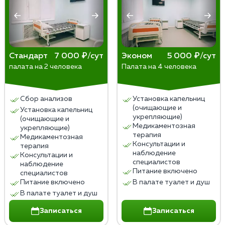
цирроз печени, панкреатит, гастрит,
энцефалопатия, полинейропатия, сердечно-
сосудистые заболевания.
Необходимость получения медицинской
помощи при постановке на учет в
Стандарт
7 000 ₽/сут
Эконом
5 000 ₽/сут
палата на 2 человека
Палата на 4 человека
наркологическом диспансере, получении
справок для ГИБДД или других органов.
Желание избавиться от зависимости и пройти
Сбор анализов
Установка капельниц
курс лечения и реабилитации.
(очищающие и
Установка капельниц
укрепляющие)
(очищающие и
Медикаментозная
укрепляющие)
терапия
Медикаментозная
Консультации и
терапия
наблюдение
Консультации и
специалистов
наблюдение
Питание включено
специалистов
Питание включено
В палате туалет и душ
В палате туалет и душ
Записаться
Записаться