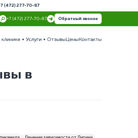
+7 (472) 277-70-87
Обратный звонок
+7 (472) 277-70-87
 клинике
Услуги
Отзывы
Цены
Контакты
ывы в
опикамида
Лечение зависимости от Лирики