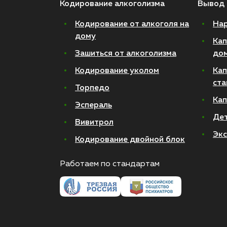
Кодирование алкоголизма
Вывод 
Кодирование от алкоголя на
Нар
дому
Кап
Зашиться от алкоголизма
до
Кодирование уколом
Кап
ста
Торпедо
Кап
Эспераль
Де
Вивитрол
Экс
Кодирование двойной блок
Работаем по стандартам