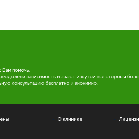
к Вам помочь.
реодолели зависимость и знают изнутри все стороны боле
ьную консультацию бесплатно и анонимно.
ены
О клинике
Лицензи