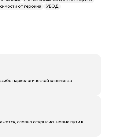
симости от героина
УБОД
асибо наркологической клинике за
ажется, словно открылись новые пути к