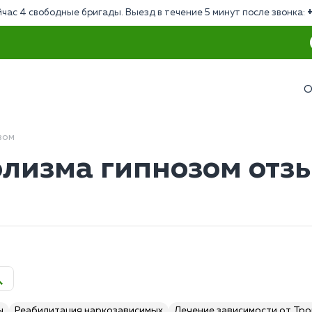
час 4 свободные бригады. Выезд в течение 5 минут после звонка:
О
зом
олизма гипнозом отз
ы
Реабилитация наркозависимых
Лечение зависимости от Тр