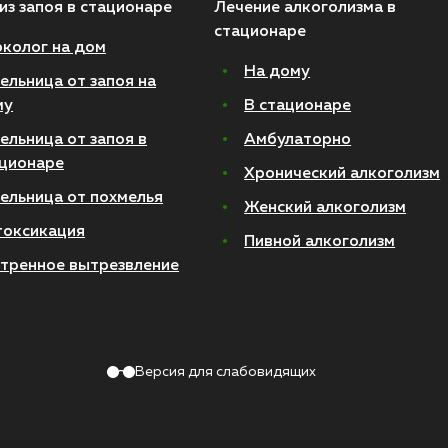
из запоя в стационаре
Лечение алкоголизма в
стационаре
колог на дом
На дому
ельница от запоя на
му
В стационаре
ельница от запоя в
Амбулаторно
ционаре
Хронический алкоголизм
ельница от похмелья
Женский алкоголизм
токсикация
Пивной алкоголизм
тренное вытрезвление
Версия для слабовидящих