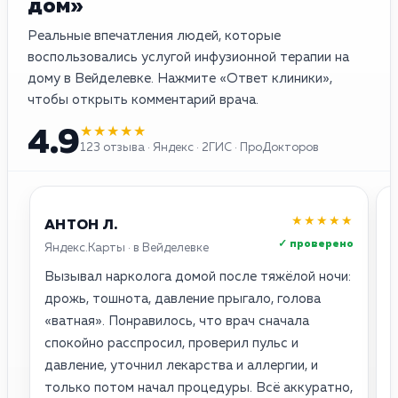
дом»
Реальные впечатления людей, которые
воспользовались услугой инфузионной терапии на
дому в Вейделевке. Нажмите «Ответ клиники»,
чтобы открыть комментарий врача.
★★★★★
4.9
123 отзыва · Яндекс · 2ГИС · ПроДокторов
★★★★★
АНТОН Л.
✓ проверено
Яндекс.Карты · в Вейделевке
2
Вызывал нарколога домой после тяжёлой ночи:
О
дрожь, тошнота, давление прыгало, голова
о
«ватная». Понравилось, что врач сначала
с
спокойно расспросил, проверил пульс и
п
давление, уточнил лекарства и аллергии, и
н
только потом начал процедуры. Всё аккуратно,
с