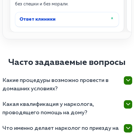
без спешки и без морали.
у
Ответ клиники
˄
Часто задаваемые вопросы
Какие процедуры возможно провести в
домашних условиях?
В домашних условиях можно провести ряд
Какая квалификация у нарколога,
процедур, таких как первичная консультация,
проводящего помощь на дому?
оценка состояния пациента, выдача рекомендаций,
планирование программы восстановления и
Квалификация врача, проводящего курс на дому,
оказание психологической поддержки. Однако
Что именно делает нарколог по приезду на
должна соответствовать медицинским стандартам