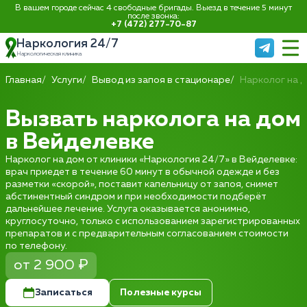
В вашем городе сейчас 4 свободные бригады. Выезд в течение 5 минут
после звонка:
+7 (472) 277-70-87
Наркология 24/7
Наркологическая клиника
Главная
Услуги
Вывод из запоя в стационаре
Нарколог на 
Вызвать нарколога на дом
в Вейделевке
Нарколог на дом от клиники «Наркология 24/7» в Вейделевке:
врач приедет в течение 60 минут в обычной одежде и без
разметки «скорой», поставит капельницу от запоя, снимет
абстинентный синдром и при необходимости подберёт
дальнейшее лечение. Услуга оказывается анонимно,
круглосуточно, только с использованием зарегистрированных
препаратов и с предварительным согласованием стоимости
по телефону.
от 2 900 ₽
Записаться
Полезные курсы