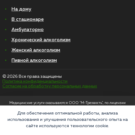
На дому
В стационаре
Амбулаторно
Хронический алкоголизм
Женский алкоголизм
Пивной алкоголизм
© 2026 Все права защищены
Политика конфиденциальности
Согласие на обработку персональных данных
Медицинские услуги оказываются ООО "М-Трезвость", по лицензии
ЛО-50-01-012801 от 27.08.2021 по адресу: 127083, Московская область, г.
Москва, улица 8 Марта, 1с12, подъезд 1
Для обеспечения оптимальной работы, анализа
использования и улучшения пользовательского опыта на
«Напоминаем, что сайт https://narkologiya24.clinic против распространения,
сайте используются технологии cookie.
продажи и приема психоактивных веществ. Незаконное производство,
пропаганда и сбыт наркотических средств или их аналогов карается в