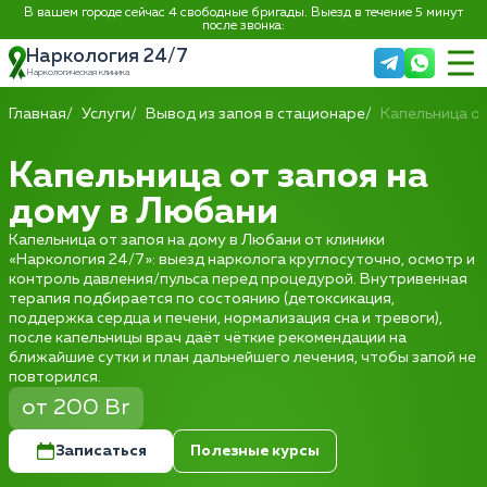
В вашем городе сейчас 4 свободные бригады. Выезд в течение 5 минут
после звонка:
Наркология 24/7
Наркологическая клиника
Главная
Услуги
Вывод из запоя в стационаре
Капельница от
Капельница от запоя на
дому в Любани
Капельница от запоя на дому в Любани от клиники
«Наркология 24/7»: выезд нарколога круглосуточно, осмотр и
контроль давления/пульса перед процедурой. Внутривенная
терапия подбирается по состоянию (детоксикация,
поддержка сердца и печени, нормализация сна и тревоги),
после капельницы врач даёт чёткие рекомендации на
ближайшие сутки и план дальнейшего лечения, чтобы запой не
повторился.
от 200 Br
Записаться
Полезные курсы