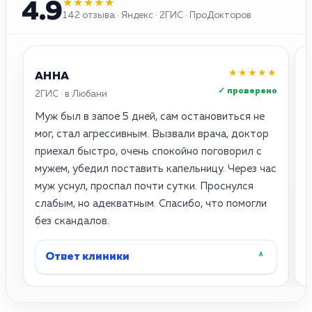
★★★★★
4.9
142 отзыва · Яндекс · 2ГИС · ПроДокторов
★★★★★
АННА
✓ проверено
2ГИС · в Любани
Я
Муж был в запое 5 дней, сам остановиться не
С
мог, стал агрессивным. Вызвали врача, доктор
приехал быстро, очень спокойно поговорил с
П
мужем, убедил поставить капельницу. Через час
муж уснул, проспал почти сутки. Проснулся
д
слабым, но адекватным. Спасибо, что помогли
—
без скандалов.
в
Ответ клиники
˄