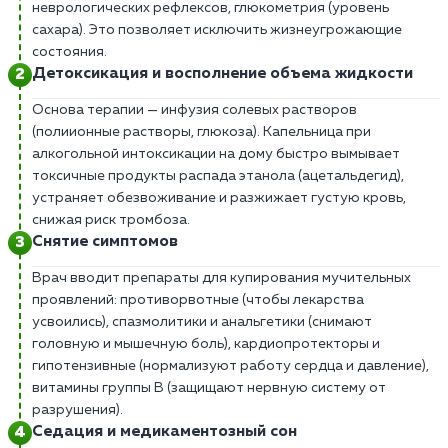
неврологических рефлексов, глюкометрия (уровень
сахара). Это позволяет исключить жизнеугрожающие
состояния.
Детоксикация и восполнение объема жидкости
Основа терапии — инфузия солевых растворов
(полиионные растворы, глюкоза). Капельница при
алкогольной интоксикации на дому быстро вымывает
токсичные продукты распада этанола (ацетальдегид),
устраняет обезвоживание и разжижает густую кровь,
снижая риск тромбоза.
Снятие симптомов
Врач вводит препараты для купирования мучительных
проявлений: противорвотные (чтобы лекарства
усвоились), спазмолитики и анальгетики (снимают
головную и мышечную боль), кардиопротекторы и
гипотензивные (нормализуют работу сердца и давление),
витамины группы В (защищают нервную систему от
разрушения).
Седация и медикаментозный сон