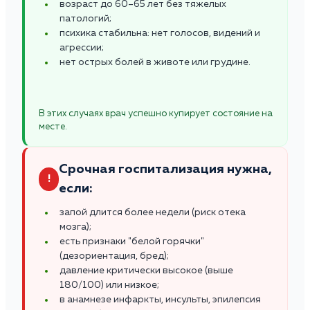
возраст до 60–65 лет без тяжелых
патологий;
психика стабильна: нет голосов, видений и
агрессии;
нет острых болей в животе или грудине.
В этих случаях врач успешно купирует состояние на
месте.
Срочная госпитализация нужна,
!
если:
запой длится более недели (риск отека
мозга);
есть признаки "белой горячки"
(дезориентация, бред);
давление критически высокое (выше
180/100) или низкое;
в анамнезе инфаркты, инсульты, эпилепсия