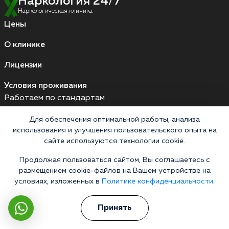
Наркология 24/7
Наркологическая клиника
Цены
О клинике
Лицензии
Условия проживания
Работаем по стандартам
Для обеспечения оптимальной работы, анализа
использования и улучшения пользовательского опыта на
Версия для слабовидящих
сайте используются технологии cookie.
Мы принимаем к оплате
Продолжая пользоваться сайтом, Вы соглашаетесь с
Карты МИР
Наличные
размещением cookie-файлов на Вашем устройстве на
условиях, изложенных в
Политике конфиденциальности.
Принять
Горячая линия 24/7