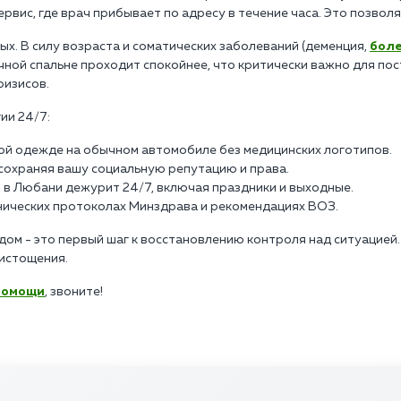
рвис, где врач прибывает по адресу в течение часа. Это позвол
х. В силу возраста и соматических заболеваний (деменция,
боле
ной спальне проходит спокойнее, что критически важно для пос
ризисов.
ии 24/7:
ой одежде на обычном автомобиле без медицинских логотипов.
, сохраняя вашу социальную репутацию и права.
 в Любани дежурит 24/7, включая праздники и выходные.
инических протоколах Минздрава и рекомендациях ВОЗ.
ом - это первый шаг к восстановлению контроля над ситуацией.
истощения.
помощи
, звоните!