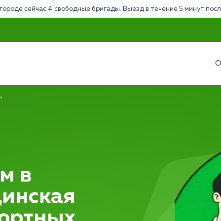
городе сейчас 4 свободные бригады. Выезд в течение 5 минут посл
О
м
м в
цинская
фортных