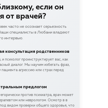
лизкому, если он
я от врачей?
овек часто не осознает серьезность
 Наши специалисты в Любани владеют
го интервью.
я консультация родственников
, и психолог проинструктирует вас, как
сный диалог. Мы научим избегать фраз,
 пациента агрессию или страх перед
йтральным предлогом
егорически против психиатра, врач может
ерапевтом или неврологом. Осмотр в в
под видом проверки общего здоровья, что