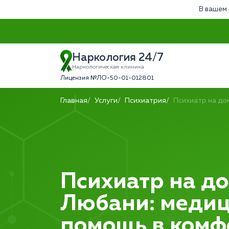
В вашем 
Наркология 24/7
Наркологическая клиника
Лицензия №ЛО-50-01-012801
Главная
Услуги
Психиатрия
Психиатр на до
Психиатр на до
Любани: меди
помощь в ком