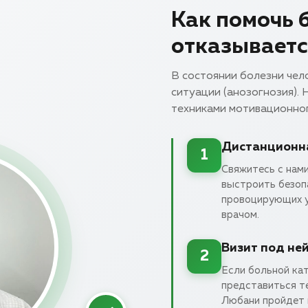
Как помочь б
отказываетс
В состоянии болезни чел
ситуации (анозогнозия).
техниками мотивационно
Дистанционна
1
Свяжитесь с нами
выстроить безопа
провоцирующих у
врачом.
Визит под не
2
Если больной кат
представиться т
Любани пройдет 