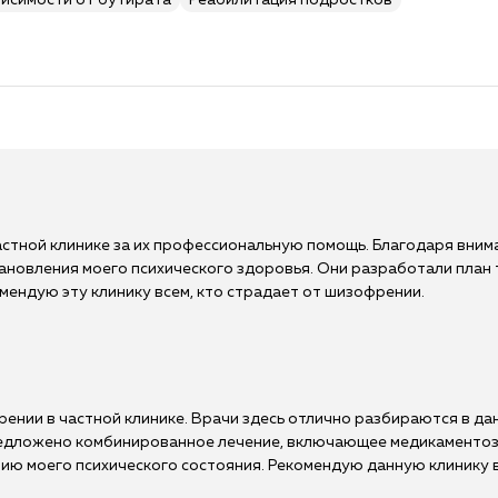
висимости от бутирата
Реабилитация подростков
астной клинике за их профессиональную помощь. Благодаря вним
ановления моего психического здоровья. Они разработали план
мендую эту клинику всем, кто страдает от шизофрении.
рении в частной клинике. Врачи здесь отлично разбираются в д
редложено комбинированное лечение, включающее медикаменто
нию моего психического состояния. Рекомендую данную клинику