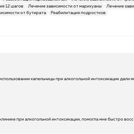
ия 12 шагов
Лечение зависимости от марихуаны
Лечение зави
висимости от бутирата
Реабилитация подростков
использовании капельницы при алкогольной интоксикации дали 
клинике при алкогольной интоксикации, помогла мне быстро вос