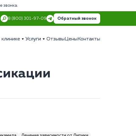
е звонка:
Обратный звонок
8 (800) 301-97-09
 клинике
Услуги
Отзывы
Цены
Контакты
сикации
пикамида
Лечение зависимости от Лирики