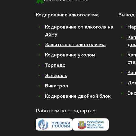
Наркологическая клиника
Кодирование алкоголизма
Вывод 
Кодирование от алкоголя на
Нар
дому
Кап
Зашиться от алкоголизма
до
Кодирование уколом
Кап
ста
Торпедо
Кап
Эспераль
Де
Вивитрол
Экс
Кодирование двойной блок
Работаем по стандартам