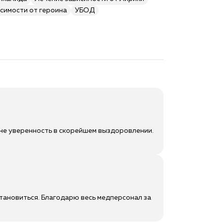
симости от героина
УБОД
мне уверенность в скорейшем выздоровлении.
становиться. Благодарю весь медперсонал за