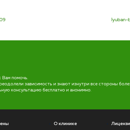
-09
lyuban-b
к Вам помочь.
реодолели зависимость и знают изнутри все стороны боле
ьную консультацию бесплатно и анонимно.
ены
О клинике
Лицензи