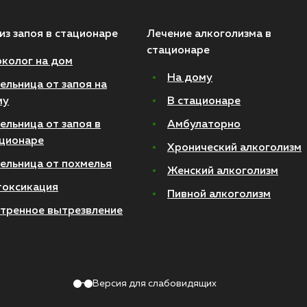
из запоя в стационаре
Лечение алкоголизма в
стационаре
колог на дом
На дому
ельница от запоя на
му
В стационаре
ельница от запоя в
Амбулаторно
ционаре
Хронический алкоголизм
ельница от похмелья
Женский алкоголизм
токсикация
Пивной алкоголизм
тренное вытрезвление
Версия для слабовидящих