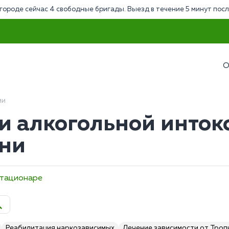
городе сейчас 4 свободные бригады. Выезд в течение 5 минут посл
О
ии
и алкогольной инток
ни
стационаре
Реабилитация наркозависимых
Лечение зависимости от Тро