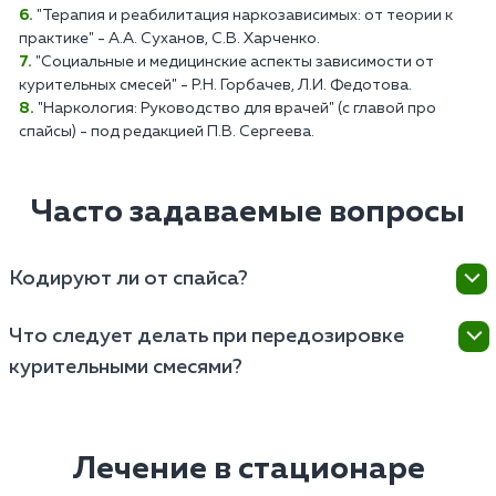
"Терапия и реабилитация наркозависимых: от теории к
практике" - А.А. Суханов, С.В. Харченко.
"Социальные и медицинские аспекты зависимости от
курительных смесей" - Р.Н. Горбачев, Л.И. Федотова.
"Наркология: Руководство для врачей" (с главой про
спайсы) - под редакцией П.В. Сергеева.
Часто задаваемые вопросы
Кодируют ли от спайса?
Кодирование может быть одним из методов
Что следует делать при передозировке
лечения, но его эффективность зависит от
курительными смесями?
индивидуальных особенностей пациента и
характера зависимости. В целом, если пациент
При подозрении на передозировку необходимо
чувствует, что может сорваться, ему предлагают
вызвать скорую медицинскую помощь, поскольку
лекарственное (Вивитрол, Налтрексон) или
состояние пациента может быстро ухудшиться, и
Лечение в стационаре
психотерапевтическое (Довженко, гипноз)
требуется профессиональное медицинское