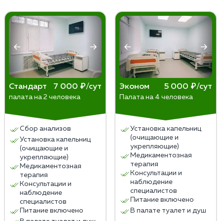
кодирование. Форма запретительной терапии
вмешательство. Ни в коем случае не пытайтесь
выбирается после консультации с наркологом.
предпринять какие-либо меры самостоятельно.
Единственное, что допустимо сделать — поместить
человека в хорошо проветриваемое помещение и
обеспечить ему полный покой до приезда бригады
наркологов.
Стандарт
7 000 ₽/сут
Эконом
5 000 ₽/сут
палата на 2 человека
Палата на 4 человека
Сбор анализов
Установка капельниц
(очищающие и
Установка капельниц
укрепляющие)
(очищающие и
Медикаментозная
укрепляющие)
терапия
Медикаментозная
Консультации и
терапия
наблюдение
Консультации и
специалистов
наблюдение
Питание включено
специалистов
Питание включено
В палате туалет и душ