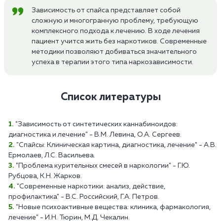
Зависимость от спайса представляет собой
сложную и многогранную проблему, требующую
комплексного подхода к лечению. В ходе лечения
пациент учится жить без наркотиков. Современные
методики позволяют добиваться значительного
успеха в терапии этого типа наркозависимости.
Список литературы
"Зависимость от синтетических каннабиноидов:
диагностика и лечение" - В.М. Левина, О.А. Сергеев.
"Спайсы: Клиническая картина, диагностика, лечение" - А.В.
Ермолаев, Л.С. Васильева.
"Проблема курительных смесей в наркологии" - Г.Ю.
Рубцова, К.Н. Жарков.
"Современные наркотики: анализ, действие,
профилактика" - В.С. Российский, Г.А. Петров.
"Новые психоактивные вещества: клиника, фармакология,
лечение" - И.Н. Тюрин, М.Д. Чекалин.