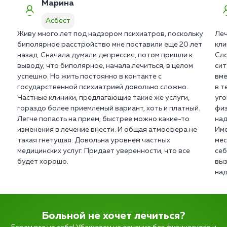
Марина
Асбест
Живу много лет под надзором психиатров, поскольку
Леч
биполярное расстройство мне поставили еще 20 лет
кли
назад. Сначала думали депрессия, потом пришли к
Сло
выводу, что биполярное, начала лечиться, в целом
сит
успешно. Но жить постоянно в контакте с
вме
государственной психиатрией довольно сложно.
в т
Частные клиники, предлагающие такие же услуги,
уго
гораздо более приемлемый вариант, хоть и платный.
физ
Легче попасть на прием, быстрее можно какие-то
над
изменения в лечение внести. И общая атмосфера не
Име
такая гнетущая. Довольна уровнем частных
мес
медицинских услуг. Придает уверенности, что все
себ
будет хорошо.
выз
над
Больной не хочет лечиться?