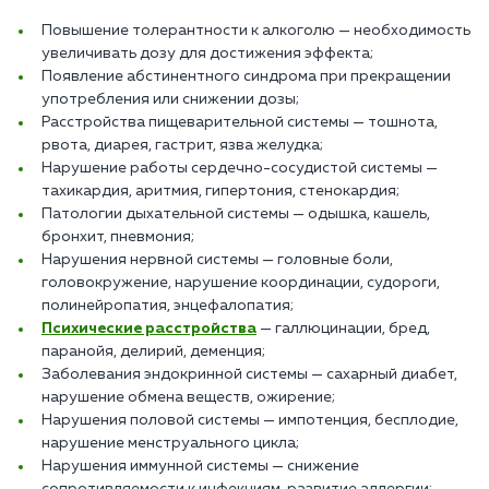
Повышение толерантности к алкоголю — необходимость
увеличивать дозу для достижения эффекта;
Появление абстинентного синдрома при прекращении
употребления или снижении дозы;
Расстройства пищеварительной системы — тошнота,
рвота, диарея, гастрит, язва желудка;
Нарушение работы сердечно-сосудистой системы —
тахикардия, аритмия, гипертония, стенокардия;
Патологии дыхательной системы — одышка, кашель,
бронхит, пневмония;
Нарушения нервной системы — головные боли,
головокружение, нарушение координации, судороги,
полинейропатия, энцефалопатия;
Психические расстройства
— галлюцинации, бред,
паранойя, делирий, деменция;
Заболевания эндокринной системы — сахарный диабет,
нарушение обмена веществ, ожирение;
Нарушения половой системы — импотенция, бесплодие,
нарушение менструального цикла;
Нарушения иммунной системы — снижение
сопротивляемости к инфекциям, развитие аллергии;