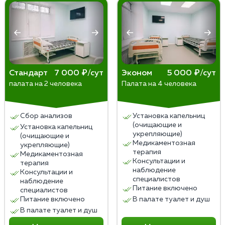
изменение образа жизни. Раннее обращение
специалистов увеличивает шансы на успешное
выздоровление.
Стандарт
7 000 ₽/сут
Эконом
5 000 ₽/сут
палата на 2 человека
Палата на 4 человека
Сбор анализов
Установка капельниц
(очищающие и
Установка капельниц
укрепляющие)
(очищающие и
Медикаментозная
укрепляющие)
терапия
Медикаментозная
Консультации и
терапия
наблюдение
Консультации и
специалистов
наблюдение
Питание включено
специалистов
Питание включено
В палате туалет и душ
В палате туалет и душ