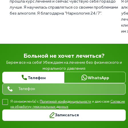
прошла курс лечения и сейчас чувствую себя гораздо
Я о
лучше. Я научилась справляться со своими проблемами
алк
без алкоголя. Я благодарна “Наркология 24/7”.
убе
леч
кли
им 
Больной не хочет лечиться?
Берем все на себя! Убеждаем на лечение без физического и
морального давления
Телефон
WhatsApp
Я ознакомлен(а) с
Политикой конфиденциальности
и даю свое
Согласие
на обработку персональных данных
Записаться