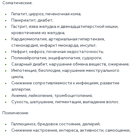
Соматические:
Гепатит, цирроз, печеночная кома;
Панкреатит, диабет;
Гастрит, язва желудка и двенадцатиперстной кишки,
кровотечение из желудка;
Кардиомиопатия, артериальная гипертензия,
стенокардия, инфаркт миокарда, инсульт;
Нефрит, нефроз, почечная недостаточность;
Полинейропатия, энцефалопатия, судороги;
Сахарный диабет, нарушение обмена веществ, ожирение;
Импотенция, бесплодие, нарушение менструального
цикла;
Снижение сопротивляемости к инфекциям, развитие
аллергии;
Анемия, лейкопения, тромбоцитопения;
Сухость, шелушение, пигментация, выпадение волос.
Психические:
Галлюциноз, бредовое состояние, делирий;
Снижение настроения, интереса, активности, самооценки,