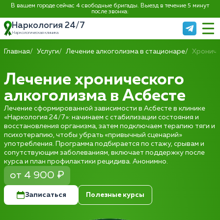
В вашем городе сейчас 4 свободные бригады. Выезд в течение 5 минут
после звонка:
Наркология 24/7
Наркологическая клиника
Главная
Услуги
Лечение алкоголизма в стационаре
Хрониче
Лечение хронического
алкоголизма в Асбесте
Лечение сформированной зависимости в Асбесте в клинике
«Наркология 24/7»: начинаем с стабилизации состояния и
восстановления организма, затем подключаем терапию тяги и
психотерапию, чтобы убрать «привычный сценарий»
употребления. Программа подбирается по стажу, срывам и
сопутствующим заболеваниям, включает поддержку после
курса и план профилактики рецидива. Анонимно.
от 4 900 ₽
Записаться
Полезные курсы