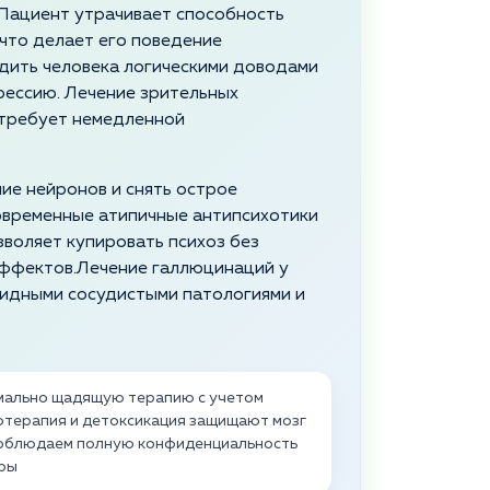
 Пациент утрачивает способность
 что делает его поведение
дить человека логическими доводами
рессию. Лечение зрительных
 требует немедленной
ие нейронов и снять острое
овременные атипичные антипсихотики
зволяет купировать психоз без
эффектов.Лечение галлюцинаций у
идными сосудистыми патологиями и
имально щадящую терапию с учетом
отерапия и детоксикация защищают мозг
соблюдаем полную конфиденциальность
еры