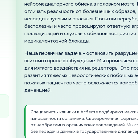
нейромедиаторного обмена в головном мозге.
отличать реальность от болезненных образов,
непредсказуемым и опасным. Попытки переубе
бесполезны и часто провоцируют ответную аг
галлюцинаций и слуховых обманов восприятия
медикаментозной блокады.
Наша первичная задача - остановить разрушен
психомоторное возбуждение. Мы применяем с
для мягкого воздействия на рецепторы. Это по
развития тяжелых неврологических побочных 
пожилых пациентов часто осложняется коморб
деменцией.
Специалисты клиники в Асбесте подбирают макс
изношенности организма. Своевременная фармак
от необратимых органических повреждений. Мы 
без передачи данных в государственные диспанс