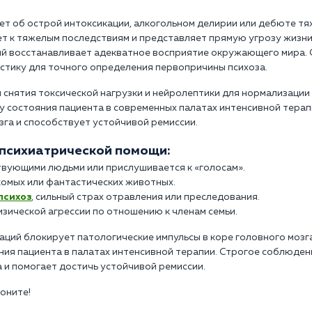
т об острой интоксикации, алкогольном делирии или дебюте тя
т к тяжелым последствиям и представляет прямую угрозу жизн
ий восстанавливает адекватное восприятие окружающего мира. 
тику для точного определения первопричины психоза.
снятия токсической нагрузки и нейролептики для нормализации 
 состояния пациента в современных палатах интенсивной терап
га и способствует устойчивой ремиссии.
 психиатрической помощи:
твующими людьми или прислушивается к «голосам».
омых или фантастических животных.
психоз
, сильный страх отравления или преследования.
ической агрессии по отношению к членам семьи.
ий блокирует патологические импульсы в коре головного мозга
ния пациента в палатах интенсивной терапии. Строгое соблюде
 и помогает достичь устойчивой ремиссии.
воните!