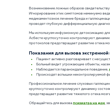
Возникновение ложных образов свидетельствуе
Игнорирование этих симптомов неминуемо веде
медикаментозное лечение бреда и галлюцинац
проводят глубокую дифференциальную диагнос
Мы используем инфузионную детоксикацию для 
Асбесте круглосуточно контролируют динамику
протоколов предотвращает развитие отека моз
Показания для вызова экстренной
Пациент активно разговаривает с несущес
Больный видит угрожающие объекты, насек
Наблюдается параноидальное поведение,
Происходят вспышки неконтролируемой физ
Профессиональное лечение слуховых галлюцинац
круглосуточно контролируют динамику состоя
предотвращает развитие тяжелого отека мозга
Обращайтесь для вызова
психиатра на дом
, з