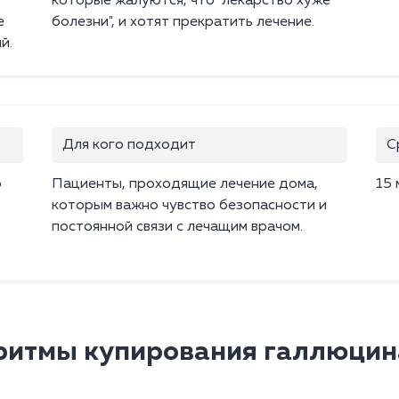
которые жалуются, что "лекарство хуже
е
болезни", и хотят прекратить лечение.
й.
Для кого подходит
С
о
Пациенты, проходящие лечение дома,
15 
которым важно чувство безопасности и
постоянной связи с лечащим врачом.
ритмы купирования галлюцин