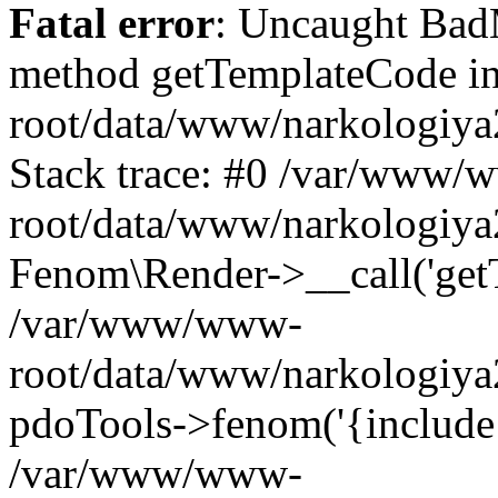
Fatal error
: Uncaught Ba
method getTemplateCode 
root/data/www/narkologiya
Stack trace: #0 /var/www/
root/data/www/narkologiya2
Fenom\Render->__call('get
/var/www/www-
root/data/www/narkologiya2
pdoTools->fenom('{include 'f
/var/www/www-